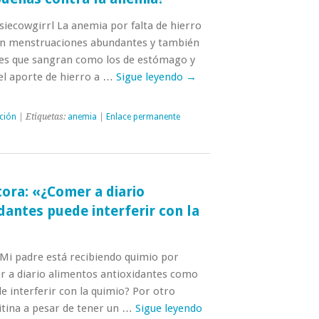
iecowgirrl La anemia por falta de hierro
n menstruaciones abundantes y también
res que sangran como los de estómago y
 el aporte de hierro a …
Sigue leyendo
→
ción
| Etiquetas:
anemia
|
Enlace permanente
tora: «¿Comer a diario
dantes puede interferir con la
«Mi padre está recibiendo quimio por
 a diario alimentos antioxidantes como
de interferir con la quimio? Por otro
rritina a pesar de tener un …
Sigue leyendo