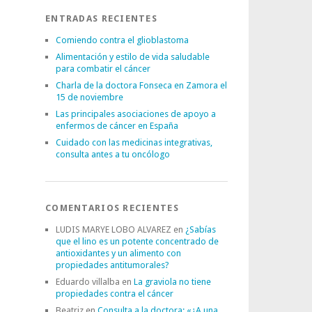
ENTRADAS RECIENTES
Comiendo contra el glioblastoma
Alimentación y estilo de vida saludable
para combatir el cáncer
Charla de la doctora Fonseca en Zamora el
15 de noviembre
Las principales asociaciones de apoyo a
enfermos de cáncer en España
Cuidado con las medicinas integrativas,
consulta antes a tu oncólogo
COMENTARIOS RECIENTES
LUDIS MARYE LOBO ALVAREZ
en
¿Sabías
que el lino es un potente concentrado de
antioxidantes y un alimento con
propiedades antitumorales?
Eduardo villalba
en
La graviola no tiene
propiedades contra el cáncer
Beatriz
en
Consulta a la doctora: «¿A una