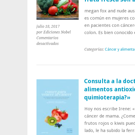
megan fox and nude auss
es común en mujeres co
en pacientes con cánce
julio 18, 2017
colon. Es bien conocido
por Ediciones Nobel
Comentarios
en
desactivados
¿Sabías
Categorías:
Cáncer y alimenta
que
hortalizas,
verduras
de
hoja
Consulta a la doc
verde
alimentos antioxi
y
fruta
quimioterapia?»
fresca
son
Hoy nos escribe Irene: 
buenas
cáncer de mama. ¿Comer
contra
frutos rojos o kiwis pue
la
anemia?
lado, le ha subido la fe