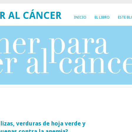
R AL CÁNCER
INICIO
EL LIBRO
ESTE B
lizas, verduras de hoja verde y
buenas contra la anemia?