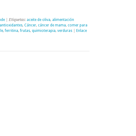
nde
| Etiquetas:
aceite de oliva
,
alimentación
antioxidantes
,
Cáncer
,
cáncer de mama
,
comer para
le
,
ferritina
,
frutas
,
quimioterapia
,
verduras
|
Enlace