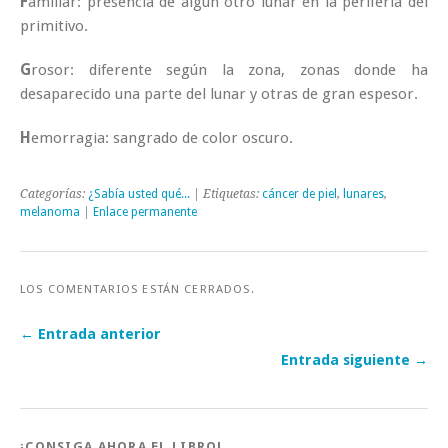
F
amiliar: presencia de algún otro lunar en la periferia del
primitivo.
G
rosor: diferente según la zona, zonas donde ha
desaparecido una parte del lunar y otras de gran espesor.
H
emorragia: sangrado de color oscuro.
Categorías:
¿Sabía usted qué...
| Etiquetas:
cáncer de piel
,
lunares
,
melanoma
|
Enlace permanente
LOS COMENTARIOS ESTÁN CERRADOS.
← Entrada anterior
Entrada siguiente →
¡CONSIGA AHORA EL LIBRO!