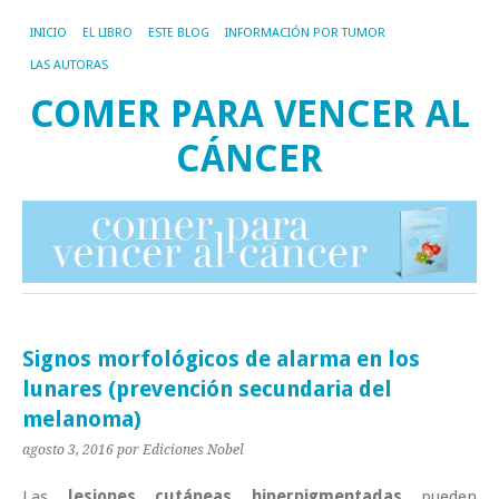
INICIO
EL LIBRO
ESTE BLOG
INFORMACIÓN POR TUMOR
LAS AUTORAS
COMER PARA VENCER AL
CÁNCER
Signos morfológicos de alarma en los
lunares (prevención secundaria del
melanoma)
agosto 3, 2016
por Ediciones Nobel
Las
lesiones cutáneas hiperpigmentadas
pueden