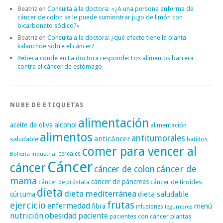
Beatriz
en
Consulta a la doctora: «¿A una persona enferma de
cáncer de colon se le puede suministrar jugo de limón con
bicarbonato sódico?»
Beatriz
en
Consulta a la doctora: ¿qué efecto tiene la planta
kalanchoe sobre el cáncer?
Rebeca conde
en
La doctora responde: Los alimentos barrera
contra el cáncer de estómago
NUBE DE ETIQUETAS
alimentación
alcohol
aceite de oliva
alimentación
alimentos
antitumorales
anticáncer
saludable
batidos
comer para vencer al
cereales
Bollería industrial
Cáncer
cáncer
cáncer de
cáncer de colon
mama
cáncer de páncreas
cáncer de tiroides
cáncer de próstata
dieta
dieta mediterránea
dieta saludable
cúrcuma
frutas
ejercicio
enfermedad
fibra
menú
infusiones
legumbres
nutrición
obesidad
paciente
pacientes con cáncer
plantas