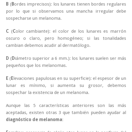
B
(
B
ordes imprecisos): los lunares tienen bordes regulares
por lo que si observamos una mancha irregular debe
sospecharse un melanoma.
C
(
C
olor cambiante): el color de los lunares es marrón
oscuro o claro, pero homogéneo; si las tonalidades
cambian debemos acudir al dermatólogo.
D
(
D
iámetro superior a 6 mm.): los lunares suelen ser más
pequeños que los melanomas.
E
(
E
levaciones papulosas en su superficie): el espesor de un
lunar es mínimo, si aumenta su grosor, debemos
sospechar la existencia de un melanoma.
Aunque las 5 características anteriores son las más
aceptadas, existen otras 3 que también pueden ayudar al
diagnóstico de melanoma
: