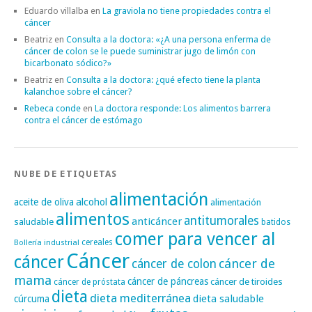
Eduardo villalba
en
La graviola no tiene propiedades contra el
cáncer
Beatriz
en
Consulta a la doctora: «¿A una persona enferma de
cáncer de colon se le puede suministrar jugo de limón con
bicarbonato sódico?»
Beatriz
en
Consulta a la doctora: ¿qué efecto tiene la planta
kalanchoe sobre el cáncer?
Rebeca conde
en
La doctora responde: Los alimentos barrera
contra el cáncer de estómago
NUBE DE ETIQUETAS
alimentación
alcohol
aceite de oliva
alimentación
alimentos
antitumorales
anticáncer
saludable
batidos
comer para vencer al
cereales
Bollería industrial
Cáncer
cáncer
cáncer de
cáncer de colon
mama
cáncer de páncreas
cáncer de tiroides
cáncer de próstata
dieta
dieta mediterránea
dieta saludable
cúrcuma