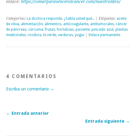
enlace:
https://comerparavenceralcancer.com/nuestrolibro/
Categorías:
La doctora responde
,
¿Sabía usted qué...
| Etiquetas:
aceite
de oliva
,
alimentación
,
alimentos
,
anticoagulante
,
antitumorales
,
cáncer
de páncreas
,
cúrcuma
,
frutas
,
hortalizas
,
paciente
,
pescado azul
,
plantas
medicinales
,
rooibos
,
te verde
,
verduras
,
yogur
|
Enlace permanente
4 COMENTARIOS
Escriba un comentario →
← Entrada anterior
Entrada siguiente →