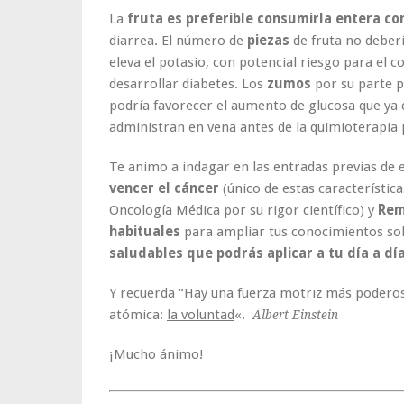
La
fruta es preferible consumirla entera co
diarrea. El número de
piezas
de fruta no deber
eleva el potasio, con potencial riesgo para el c
desarrollar diabetes. Los
zumos
por su parte p
podría favorecer el aumento de glucosa que ya c
administran en vena antes de la quimioterapia 
Te animo a indagar en las entradas previas de e
vencer el cáncer
(único de estas característic
Oncología Médica por su rigor científico) y
Rem
habituales
para ampliar tus conocimientos s
saludables que podrás aplicar a tu día a dí
Y recuerda “Hay una fuerza motriz más poderosa 
atómica:
la voluntad
«.
Albert Einstein
¡Mucho ánimo!