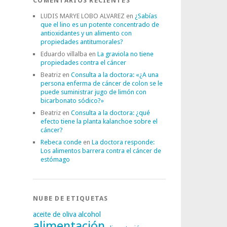
COMENTARIOS RECIENTES
LUDIS MARYE LOBO ALVAREZ
en
¿Sabías
que el lino es un potente concentrado de
antioxidantes y un alimento con
propiedades antitumorales?
Eduardo villalba
en
La graviola no tiene
propiedades contra el cáncer
Beatriz
en
Consulta a la doctora: «¿A una
persona enferma de cáncer de colon se le
puede suministrar jugo de limón con
bicarbonato sódico?»
Beatriz
en
Consulta a la doctora: ¿qué
efecto tiene la planta kalanchoe sobre el
cáncer?
Rebeca conde
en
La doctora responde:
Los alimentos barrera contra el cáncer de
estómago
NUBE DE ETIQUETAS
alcohol
aceite de oliva
alimentación