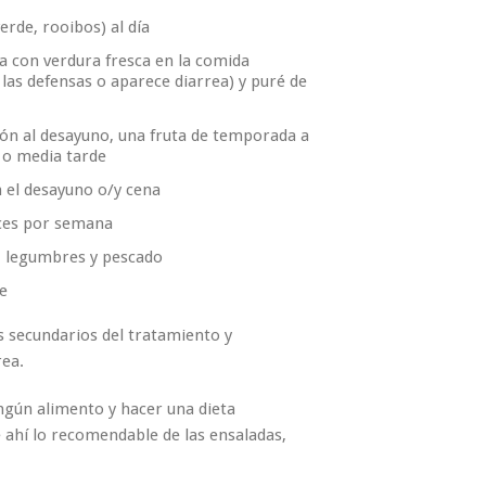
erde, rooibos) al día
da con verdura fresca en la comida
 las defensas o aparece diarrea) y puré de
món al desayuno, una fruta de temporada a
o media tarde
n el desayuno o/y cena
eces por semana
a, legumbres y pescado
e
s secundarios del tratamiento y
rea.
gún alimento y hacer una dieta
 ahí lo recomendable de las ensaladas,