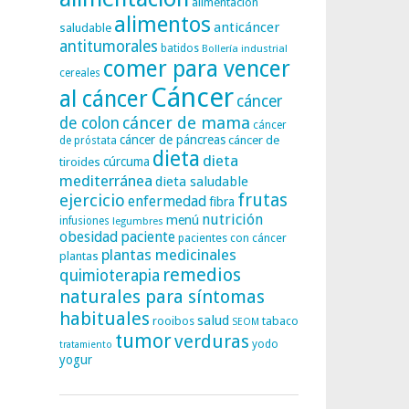
alimentación
alimentos
anticáncer
saludable
antitumorales
batidos
Bollería industrial
comer para vencer
cereales
Cáncer
al cáncer
cáncer
cáncer de mama
de colon
cáncer
cáncer de páncreas
cáncer de
de próstata
dieta
dieta
tiroides
cúrcuma
mediterránea
dieta saludable
frutas
ejercicio
enfermedad
fibra
nutrición
menú
infusiones
legumbres
obesidad
paciente
pacientes con cáncer
plantas medicinales
plantas
remedios
quimioterapia
naturales para síntomas
habituales
salud
rooibos
tabaco
SEOM
tumor
verduras
yodo
tratamiento
yogur