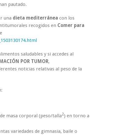
 han pautado.
uir una
dieta mediterránea
con los
antitumorales recogidos en
Comer para
e
_1503130174.html
imentos saludables y si accedes al
MACIÓN POR TUMOR
,
erentes noticias relativas al peso de la
:
2
de masa corporal (peso/talla
) en torno a
tintas variedades de gimnasia, baile o