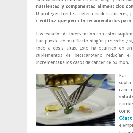
nutrientes y componentes alimenticios como
D
protegen frente a determinados cánceres, pe
científica que permita recomendarlos para 
Los estudios de intervención con estos
suplem
han puesto de manifiesto ningún provecho y sí,
todo a dosis altas. Esto ha ocurrido en un
suplementos de betacaroteno reducían e
incrementaba los casos de cáncer de pulmón.
Por t
suplem
cánce
salud
nutri
como 
Cánc
ejempl
toma