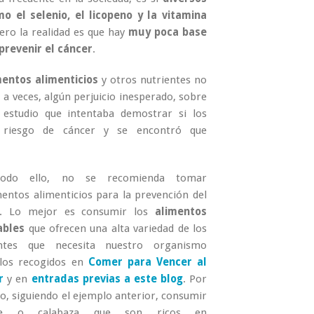
 el selenio, el licopeno y la vitamina
ro la realidad es que hay
muy poca base
prevenir el cáncer
.
entos alimenticios
y otros nutrientes no
 a veces, algún perjuicio inesperado, sobre
 estudio que intentaba demostrar si los
l riesgo de cáncer y se encontró que
odo ello, no se recomienda tomar
entos alimenticios para la prevención del
r. Lo mejor es consumir los
alimentos
ables
que ofrecen una alta variedad de los
entes que necesita nuestro organismo
los recogidos en
Comer para Vencer al
er
y en
entradas previas a este blog
. Por
o, siguiendo el ejemplo anterior, consumir
te o calabaza que son ricos en