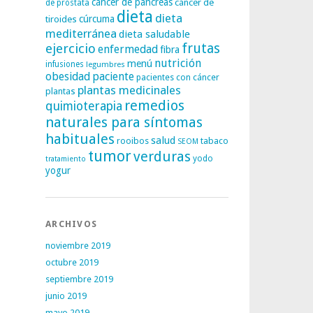
cáncer de páncreas
cáncer de
de próstata
dieta
dieta
tiroides
cúrcuma
mediterránea
dieta saludable
frutas
ejercicio
enfermedad
fibra
nutrición
menú
infusiones
legumbres
obesidad
paciente
pacientes con cáncer
plantas medicinales
plantas
remedios
quimioterapia
naturales para síntomas
habituales
salud
rooibos
tabaco
SEOM
tumor
verduras
yodo
tratamiento
yogur
ARCHIVOS
noviembre 2019
octubre 2019
septiembre 2019
junio 2019
mayo 2019