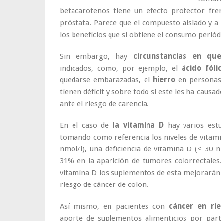
betacarotenos tiene un efecto protector fren
próstata. Parece que el compuesto aislado y a
los beneficios que si obtiene el consumo periód
Sin embargo, hay
circunstancias en que
indicados, como, por ejemplo, el
ácido fóli
quedarse embarazadas, el
hierro
en personas 
tienen déficit y sobre todo si este les ha causa
ante el riesgo de carencia.
En el caso de
la vitamina D
hay varios est
tomando como referencia los niveles de vitam
nmol/l), una deficiencia de vitamina D (< 30 
31% en la aparición de tumores colorrectales
vitamina D los suplementos de esta mejorarán d
riesgo de cáncer de colon.
Así mismo, en pacientes con
cáncer en ri
aporte de suplementos alimenticios por par