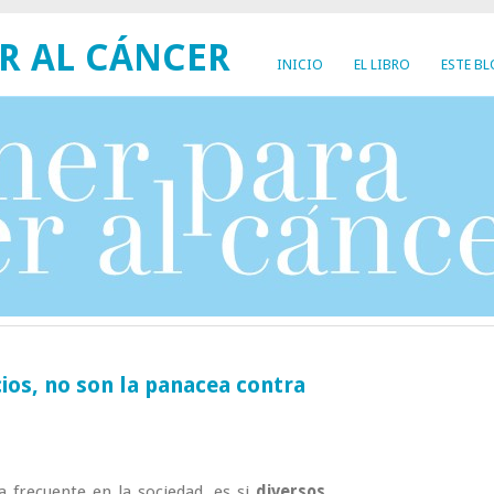
R AL CÁNCER
INICIO
EL LIBRO
ESTE B
ios, no son la panacea contra
a frecuente en la sociedad, es si
diversos