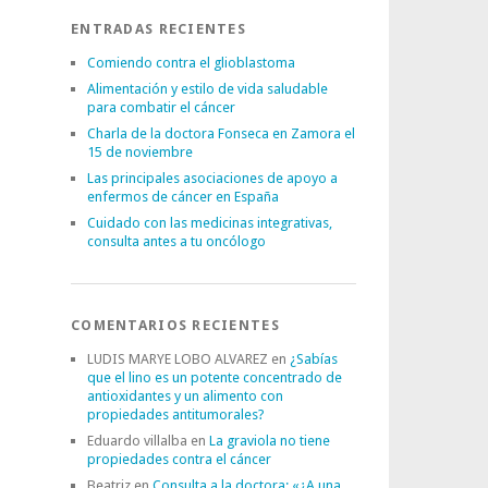
ENTRADAS RECIENTES
Comiendo contra el glioblastoma
Alimentación y estilo de vida saludable
para combatir el cáncer
Charla de la doctora Fonseca en Zamora el
15 de noviembre
Las principales asociaciones de apoyo a
enfermos de cáncer en España
Cuidado con las medicinas integrativas,
consulta antes a tu oncólogo
COMENTARIOS RECIENTES
LUDIS MARYE LOBO ALVAREZ
en
¿Sabías
que el lino es un potente concentrado de
antioxidantes y un alimento con
propiedades antitumorales?
Eduardo villalba
en
La graviola no tiene
propiedades contra el cáncer
Beatriz
en
Consulta a la doctora: «¿A una