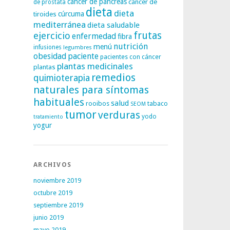
cáncer de páncreas
cáncer de
de próstata
dieta
dieta
tiroides
cúrcuma
mediterránea
dieta saludable
frutas
ejercicio
enfermedad
fibra
nutrición
menú
infusiones
legumbres
obesidad
paciente
pacientes con cáncer
plantas medicinales
plantas
remedios
quimioterapia
naturales para síntomas
habituales
salud
rooibos
tabaco
SEOM
tumor
verduras
yodo
tratamiento
yogur
ARCHIVOS
noviembre 2019
octubre 2019
septiembre 2019
junio 2019
mayo 2019