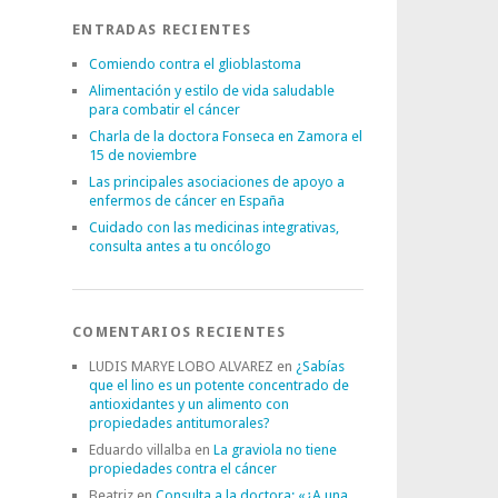
ENTRADAS RECIENTES
Comiendo contra el glioblastoma
Alimentación y estilo de vida saludable
para combatir el cáncer
Charla de la doctora Fonseca en Zamora el
15 de noviembre
Las principales asociaciones de apoyo a
enfermos de cáncer en España
Cuidado con las medicinas integrativas,
consulta antes a tu oncólogo
COMENTARIOS RECIENTES
LUDIS MARYE LOBO ALVAREZ
en
¿Sabías
que el lino es un potente concentrado de
antioxidantes y un alimento con
propiedades antitumorales?
Eduardo villalba
en
La graviola no tiene
propiedades contra el cáncer
Beatriz
en
Consulta a la doctora: «¿A una