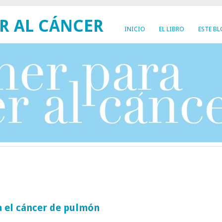
R AL CÁNCER
INICIO
EL LIBRO
ESTE B
ra el cáncer de pulmón