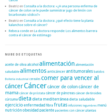
cáncer
Beatriz
en
Consulta a la doctora: «¿A una persona enferma de
cáncer de colon se le puede suministrar jugo de limón con
bicarbonato sódico?»
Beatriz
en
Consulta a la doctora: ¿qué efecto tiene la planta
kalanchoe sobre el cáncer?
Rebeca conde
en
La doctora responde: Los alimentos barrera
contra el cáncer de estómago
NUBE DE ETIQUETAS
alimentación
alcohol
aceite de oliva
alimentación
alimentos
antitumorales
anticáncer
saludable
batidos
comer para vencer al
cereales
Bollería industrial
Cáncer
cáncer
cáncer de
cáncer de colon
mama
cáncer de páncreas
cáncer de tiroides
cáncer de próstata
dieta
dieta mediterránea
dieta saludable
cúrcuma
frutas
ejercicio
enfermedad
fibra
menú
infusiones
legumbres
nutrición
obesidad
paciente
pacientes con cáncer
plantas