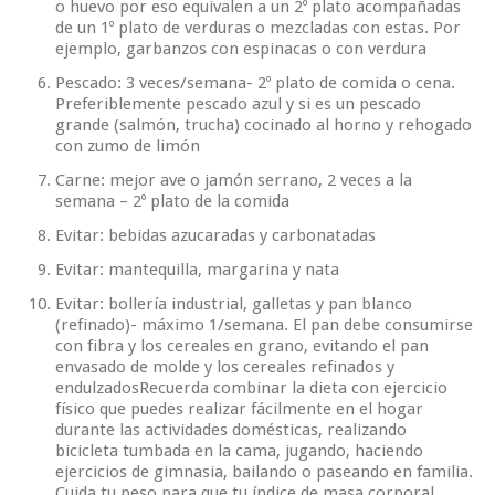
o huevo por eso equivalen a un 2º plato acompañadas
de un 1º plato de verduras o mezcladas con estas. Por
ejemplo, garbanzos con espinacas o con verdura
Pescado
: 3 veces/semana- 2º plato de comida o cena.
Preferiblemente pescado azul y si es un pescado
grande (salmón, trucha) cocinado al horno y rehogado
con zumo de limón
Carne: mejor ave o jamón serrano, 2 veces a la
semana – 2º plato de la comida
Evitar: bebidas azucaradas y carbonatadas
Evitar: mantequilla, margarina y nata
Evitar: bollería industrial, galletas y pan blanco
(refinado)- máximo 1/semana. El pan debe consumirse
con fibra y los cereales en grano, evitando el pan
envasado de molde y los cereales refinados y
endulzados
Recuerda combinar la
dieta con ejercicio
físico
que puedes realizar fácilmente en el hogar
durante las actividades domésticas, realizando
bicicleta tumbada en la cama, jugando, haciendo
ejercicios de gimnasia, bailando o paseando en familia.
Cuida tu
peso
para que tu índice de masa corporal