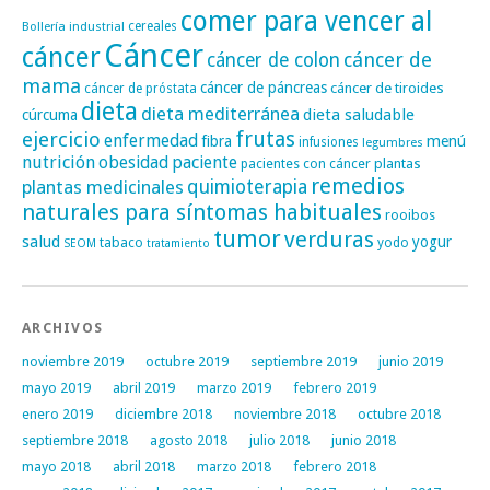
comer para vencer al
cereales
Bollería industrial
Cáncer
cáncer
cáncer de
cáncer de colon
mama
cáncer de páncreas
cáncer de tiroides
cáncer de próstata
dieta
dieta mediterránea
dieta saludable
cúrcuma
frutas
ejercicio
enfermedad
fibra
menú
infusiones
legumbres
nutrición
obesidad
paciente
pacientes con cáncer
plantas
remedios
plantas medicinales
quimioterapia
naturales para síntomas habituales
rooibos
tumor
verduras
salud
yogur
tabaco
yodo
SEOM
tratamiento
ARCHIVOS
noviembre 2019
octubre 2019
septiembre 2019
junio 2019
mayo 2019
abril 2019
marzo 2019
febrero 2019
enero 2019
diciembre 2018
noviembre 2018
octubre 2018
septiembre 2018
agosto 2018
julio 2018
junio 2018
mayo 2018
abril 2018
marzo 2018
febrero 2018