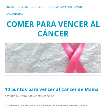
INICIO
EL LIBRO
ESTE BLOG
INFORMACIÓN POR TUMOR
LAS AUTORAS
COMER PARA VENCER AL
CÁNCER
10 puntos para vencer al Cáncer de Mama
octubre 15, 2018
por Ediciones Nobel
El
cáncer de mama
es el más frecuente en mujeres