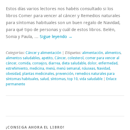
Estos días varios lectores nos habéis consultado si los
libros Comer para vencer al cáncer y Remedios naturales
para síntomas habituales son un buen regalo de Navidad,
para qué tipo de personas y cuál de estos libros. Belén,
Sonia y Paula, …
Sigue leyendo
→
Categorías:
Cáncer y alimentación
| Etiquetas:
alimentación
,
alimentos
,
alimentos saludables
,
apetito
,
Cáncer
,
colesterol
,
comer para vencer al
cáncer
,
comida
,
consejos
,
diarrea
,
dieta saludable
,
dolor
,
enfermedad
,
estreñimiento
,
medicina
,
menú
,
menú semanal
,
náuseas
,
Navidad
,
obesidad
,
plantas medicinales
,
prevención
,
remedios naturales para
síntomas habituales
,
salud
,
síntomas
,
top 10
,
vida saludable
|
Enlace
permanente
¡CONSIGA AHORA EL LIBRO!