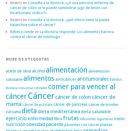
Beatriz
en
Consulta a la doctora: «¿A una persona enferma de
cáncer de colon se le puede suministrar jugo de limón con
bicarbonato sódico?»
Beatriz
en
Consulta a la doctora: ¿qué efecto tiene la planta
kalanchoe sobre el cáncer?
Rebeca conde
en
La doctora responde: Los alimentos barrera
contra el cáncer de estómago
NUBE DE ETIQUETAS
alimentación
alcohol
aceite de oliva
alimentación
alimentos
antitumorales
anticáncer
saludable
batidos
comer para vencer al
cereales
Bollería industrial
Cáncer
cáncer
cáncer de
cáncer de colon
mama
cáncer de páncreas
cáncer de tiroides
cáncer de próstata
dieta
dieta mediterránea
dieta saludable
cúrcuma
frutas
ejercicio
enfermedad
fibra
menú
infusiones
legumbres
nutrición
obesidad
paciente
pacientes con cáncer
plantas
remedios