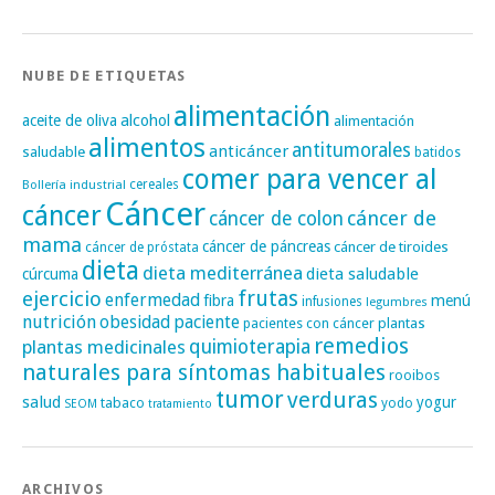
NUBE DE ETIQUETAS
alimentación
alcohol
aceite de oliva
alimentación
alimentos
antitumorales
anticáncer
saludable
batidos
comer para vencer al
cereales
Bollería industrial
Cáncer
cáncer
cáncer de
cáncer de colon
mama
cáncer de páncreas
cáncer de tiroides
cáncer de próstata
dieta
dieta mediterránea
dieta saludable
cúrcuma
frutas
ejercicio
enfermedad
fibra
menú
infusiones
legumbres
nutrición
obesidad
paciente
pacientes con cáncer
plantas
remedios
plantas medicinales
quimioterapia
naturales para síntomas habituales
rooibos
tumor
verduras
salud
yogur
tabaco
yodo
SEOM
tratamiento
ARCHIVOS