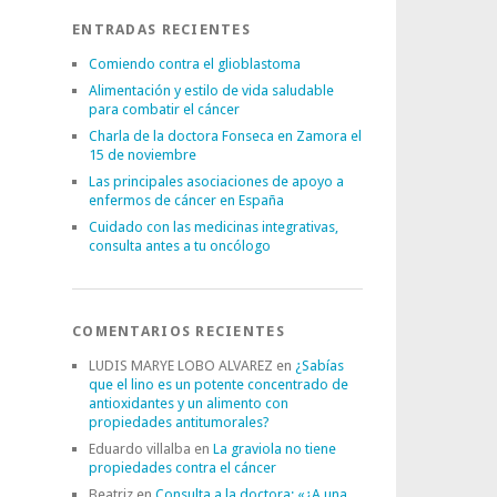
ENTRADAS RECIENTES
Comiendo contra el glioblastoma
Alimentación y estilo de vida saludable
para combatir el cáncer
Charla de la doctora Fonseca en Zamora el
15 de noviembre
Las principales asociaciones de apoyo a
enfermos de cáncer en España
Cuidado con las medicinas integrativas,
consulta antes a tu oncólogo
COMENTARIOS RECIENTES
LUDIS MARYE LOBO ALVAREZ
en
¿Sabías
que el lino es un potente concentrado de
antioxidantes y un alimento con
propiedades antitumorales?
Eduardo villalba
en
La graviola no tiene
propiedades contra el cáncer
Beatriz
en
Consulta a la doctora: «¿A una