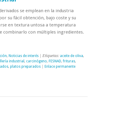
 derivados se emplean en la industria
or su fácil obtención, bajo coste y su
rse en textura untosa a temperatura
e combinarlo con múltiples ingredientes.
ción
,
Noticias de interés
| Etiquetas:
aceite de oliva
,
lería industrial
,
carcinógeno
,
FESNAD
,
frituras
,
nados
,
platos preparados
|
Enlace permanente