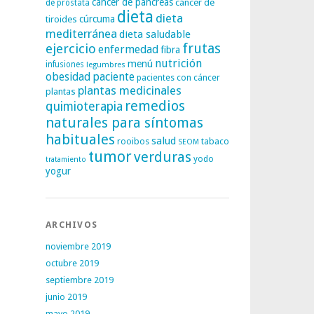
cáncer de páncreas
cáncer de
de próstata
dieta
dieta
tiroides
cúrcuma
mediterránea
dieta saludable
frutas
ejercicio
enfermedad
fibra
nutrición
menú
infusiones
legumbres
obesidad
paciente
pacientes con cáncer
plantas medicinales
plantas
remedios
quimioterapia
naturales para síntomas
habituales
salud
rooibos
tabaco
SEOM
tumor
verduras
yodo
tratamiento
yogur
ARCHIVOS
noviembre 2019
octubre 2019
septiembre 2019
junio 2019
mayo 2019