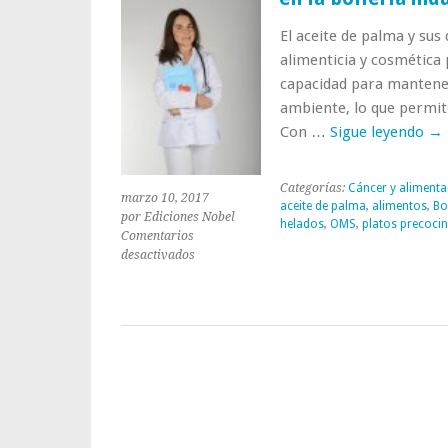
El aceite de palma y sus
alimenticia y cosmética p
capacidad para mantene
ambiente, lo que permit
Con …
Sigue leyendo
→
Categorías:
Cáncer y alimenta
marzo 10, 2017
aceite de palma
,
alimentos
,
Bol
por Ediciones Nobel
helados
,
OMS
,
platos precoci
Comentarios
en
desactivados
Aceite
de
palma,
agente
carcinógeno
presente
en
la
bollería
industrial