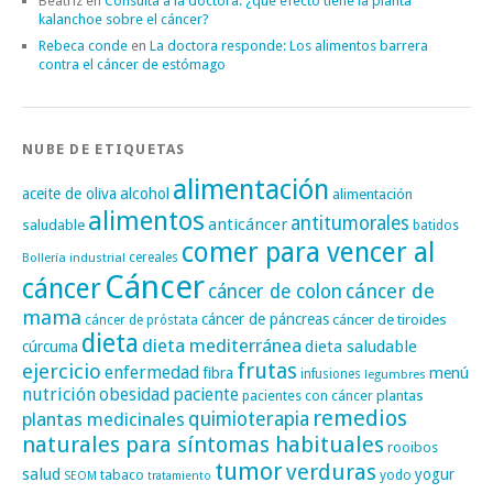
Beatriz
en
Consulta a la doctora: ¿qué efecto tiene la planta
kalanchoe sobre el cáncer?
Rebeca conde
en
La doctora responde: Los alimentos barrera
contra el cáncer de estómago
NUBE DE ETIQUETAS
alimentación
alcohol
aceite de oliva
alimentación
alimentos
antitumorales
anticáncer
saludable
batidos
comer para vencer al
cereales
Bollería industrial
Cáncer
cáncer
cáncer de
cáncer de colon
mama
cáncer de páncreas
cáncer de tiroides
cáncer de próstata
dieta
dieta mediterránea
dieta saludable
cúrcuma
frutas
ejercicio
enfermedad
fibra
menú
infusiones
legumbres
nutrición
obesidad
paciente
pacientes con cáncer
plantas
remedios
plantas medicinales
quimioterapia
naturales para síntomas habituales
rooibos
tumor
verduras
salud
yogur
tabaco
yodo
SEOM
tratamiento