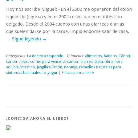
Hoy nos escribe Miguel: «En el 2002 me operaron del colon
izquierdo (sigma) y en el 2004 resección en el intestino
delgado. Desde el 2004 cuento con unas diarreas diarias
que suelen darse por la tarde, impidiéndome salir de casa.
…
Sigue leyendo
→
Categorías:
La doctora responde
| Etiquetas:
alimentos
,
batidos
,
Cáncer
,
cáncer colón
,
comer para vencer al cáncer
,
diarrea
,
dieta
,
fibra
,
fibra
soluble
,
intestino
,
jengibre
,
limón
,
naranja
,
remedios naturales para
síntomas habituales
,
té
,
yogur
|
Enlace permanente
¡CONSIGA AHORA EL LIBRO!