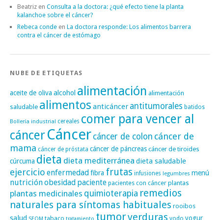
Beatriz
en
Consulta a la doctora: ¿qué efecto tiene la planta
kalanchoe sobre el cáncer?
Rebeca conde
en
La doctora responde: Los alimentos barrera
contra el cáncer de estómago
NUBE DE ETIQUETAS
alimentación
alcohol
aceite de oliva
alimentación
alimentos
antitumorales
anticáncer
saludable
batidos
comer para vencer al
cereales
Bollería industrial
Cáncer
cáncer
cáncer de
cáncer de colon
mama
cáncer de páncreas
cáncer de tiroides
cáncer de próstata
dieta
dieta mediterránea
dieta saludable
cúrcuma
frutas
ejercicio
enfermedad
fibra
menú
infusiones
legumbres
nutrición
obesidad
paciente
pacientes con cáncer
plantas
remedios
plantas medicinales
quimioterapia
naturales para síntomas habituales
rooibos
tumor
verduras
salud
yogur
tabaco
yodo
SEOM
tratamiento