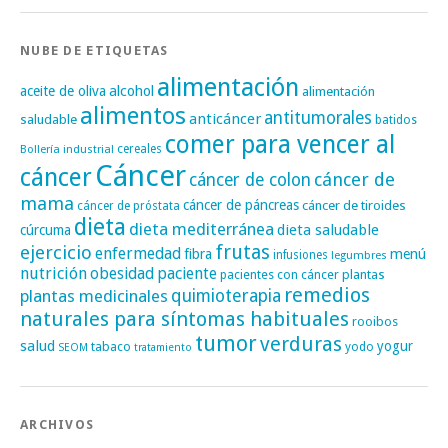
NUBE DE ETIQUETAS
alimentación
alcohol
aceite de oliva
alimentación
alimentos
antitumorales
anticáncer
saludable
batidos
comer para vencer al
cereales
Bollería industrial
Cáncer
cáncer
cáncer de
cáncer de colon
mama
cáncer de páncreas
cáncer de tiroides
cáncer de próstata
dieta
dieta mediterránea
dieta saludable
cúrcuma
frutas
ejercicio
enfermedad
fibra
menú
infusiones
legumbres
nutrición
obesidad
paciente
pacientes con cáncer
plantas
remedios
plantas medicinales
quimioterapia
naturales para síntomas habituales
rooibos
tumor
verduras
salud
yogur
tabaco
yodo
SEOM
tratamiento
ARCHIVOS