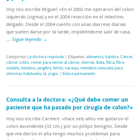
Hoy nos escribe Miguel: «En el 2002 me operaron del colon
izquierdo (sigma) y en el 2004 resección en el intestino
delgado. Desde el 2004 cuento con unas diarreas diarias
que suelen darse por la tarde, impidiéndome salir de casa.
…
Sigue leyendo
→
Categorías:
La doctora responde
| Etiquetas:
alimentos
,
batidos
,
Cáncer
,
cáncer colón
,
comer para vencer al cáncer
,
diarrea
,
dieta
,
fibra
,
fibra
soluble
,
intestino
,
jengibre
,
limón
,
naranja
,
remedios naturales para
síntomas habituales
,
té
,
yogur
|
Enlace permanente
Consulta a la doctora: «¿Qué debe comer un
paciente que ha pasado por cirugía de colon?»
Hoy nos escribe Carmen: «Hace seis años me quitaron el
colon ascendente (32 cm.) por un pólipo benigno. Desde
que me dieron el alta tengo muchos problemas para