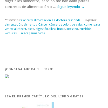
digerir los alimentos, pero no me han dado pautas
concretas de alimentación o …
Sigue leyendo
→
Categorías:
Cáncer y alimentación
,
La doctora responde
| Etiquetas:
alimentación
,
alimentos
,
Cáncer
,
cáncer de colon
,
cereales
,
comer para
vencer al cáncer
,
dieta
,
digestión
,
fibra
,
frutas
,
intestino
,
nutrición
,
verduras
|
Enlace permanente
¡CONSIGA AHORA EL LIBRO!
LEA EL PRIMER CAPÍTULO DEL LIBRO GRATIS