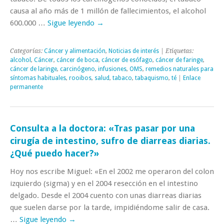
causa al año más de 1 millón de fallecimientos, el alcohol
600.000 …
Sigue leyendo
→
Categorías:
Cáncer y alimentación
,
Noticias de interés
| Etiquetas:
alcohol
,
Cáncer
,
cáncer de boca
,
cáncer de esófago
,
cáncer de faringe
,
cáncer de laringe
,
carcinógeno
,
infusiones
,
OMS
,
remedios naturales para
síntomas habituales
,
rooibos
,
salud
,
tabaco
,
tabaquismo
,
té
|
Enlace
permanente
Consulta a la doctora: «Tras pasar por una
cirugía de intestino, sufro de diarreas diarias.
¿Qué puedo hacer?»
Hoy nos escribe Miguel: «En el 2002 me operaron del colon
izquierdo (sigma) y en el 2004 resección en el intestino
delgado. Desde el 2004 cuento con unas diarreas diarias
que suelen darse por la tarde, impidiéndome salir de casa.
…
Sigue leyendo
→