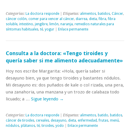
Categorías:
La doctora responde
| Etiquetas:
alimentos
,
batidos
,
Cáncer
,
cáncer colón
,
comer para vencer al cáncer
,
diarrea
,
dieta
,
fibra
,
fibra
soluble
,
intestino
,
jengibre
,
limón
,
naranja
,
remedios naturales para
síntomas habituales
,
té
,
yogur
|
Enlace permanente
Consulta a la doctora: «Tengo tiroides y
quería saber si me alimento adecuadamente»
Hoy nos escribe Margarita: «Hola, quería saber si
desayuno bien, ya que tengo tiroides y bastantes nódulos.
Mi desayuno es: dos puñados de kale o col rizada, una pera,
una zanahoria, una manzana y un trozo de calabaza todo
licuado; a …
Sigue leyendo
→
Categorías:
La doctora responde
| Etiquetas:
alimentos
,
batido
,
batidos
,
cáncer de tiroides
,
cereales
,
desayuno
,
dieta
,
enfermedad
,
frutas
,
menú
,
nódulos
,
plátanos
,
té
,
tiroides
,
yodo
|
Enlace permanente