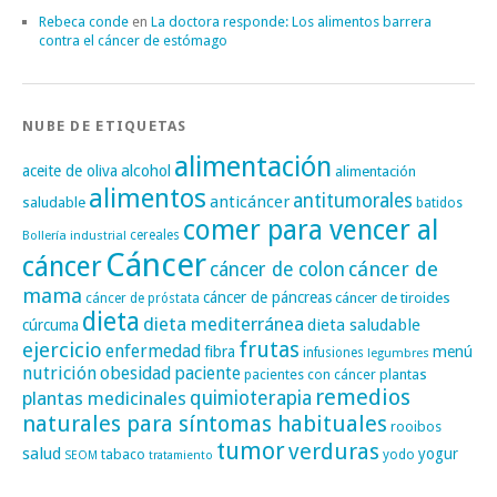
Rebeca conde
en
La doctora responde: Los alimentos barrera
contra el cáncer de estómago
NUBE DE ETIQUETAS
alimentación
alcohol
aceite de oliva
alimentación
alimentos
antitumorales
anticáncer
saludable
batidos
comer para vencer al
cereales
Bollería industrial
Cáncer
cáncer
cáncer de
cáncer de colon
mama
cáncer de páncreas
cáncer de tiroides
cáncer de próstata
dieta
dieta mediterránea
dieta saludable
cúrcuma
frutas
ejercicio
enfermedad
fibra
menú
infusiones
legumbres
nutrición
obesidad
paciente
pacientes con cáncer
plantas
remedios
plantas medicinales
quimioterapia
naturales para síntomas habituales
rooibos
tumor
verduras
salud
yogur
tabaco
yodo
SEOM
tratamiento