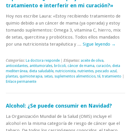
tratamiento e interferir en mi curación?»
Hoy nos escribe Laura: «Estoy recibiendo tratamiento de
quimio debido a un cáncer de mama (ya operada) y estoy
tomando suplementos: Omega 3, vitamina C, hierro, mix
de setas, quercitina y probióticos. Todos ellos mandados
por una nutricionista terapéutica y …
Sigue leyendo
→
Categorías:
La doctora responde
| Etiquetas:
aceite de oliva
,
antioxidantes
,
antitumorales
,
brócoli
,
cáncer de mama
,
curación
,
dieta
mediterránea
,
dieta saludable
,
nutricionista
,
nutrientes
,
pescado azul
,
plantas
,
quimioterapia
,
setas
,
suplementos alimenticios
,
té
,
tratamiento
|
Enlace permanente
Alcohol: ¿Se puede consumir en Navidad?
La Organización Mundial de la Salud (OMS) incluye el
alcohol en la misma categoría de riesgo de cáncer que el
tabaco. De todos los carcinógenos conocidos, el tabaco