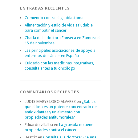
ENTRADAS RECIENTES
Comiendo contra el glioblastoma
Alimentación y estilo de vida saludable
para combatir el cáncer
Charla de la doctora Fonseca en Zamora el
15 de noviembre
Las principales asociaciones de apoyo a
enfermos de cáncer en España
Cuidado con las medicinas integrativas,
consulta antes a tu oncólogo
COMENTARIOS RECIENTES
LUDIS MARYE LOBO ALVAREZ
en
¿Sabías
que el lino es un potente concentrado de
antioxidantes y un alimento con
propiedades antitumorales?
Eduardo villalba
en
La graviola no tiene
propiedades contra el cáncer
Beatriz
en
Consulta a la doctora: «¿A una