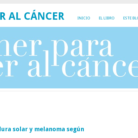
R AL CÁNCER
INICIO
EL LIBRO
ESTE B
ura solar y melanoma según