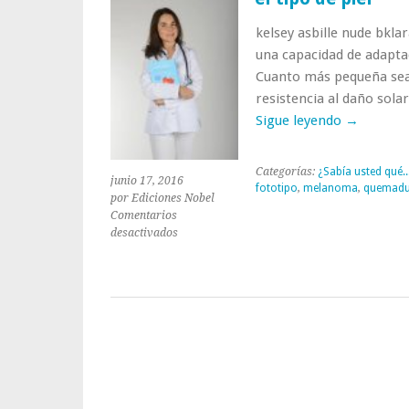
kelsey asbille nude bkl
una capacidad de adaptac
Cuanto más pequeña sea 
resistencia al daño sol
Sigue leyendo
→
Categorías:
¿Sabía usted qué..
junio 17, 2016
fototipo
,
melanoma
,
quemadu
por Ediciones Nobel
Comentarios
en
desactivados
Riesgo
de
quemadura
solar
y
melanoma
según
el
tipo
de