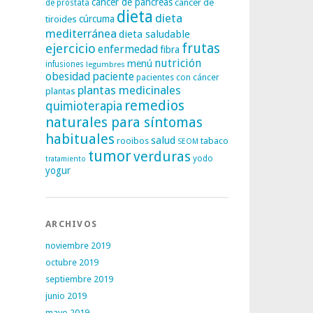
cáncer de páncreas
cáncer de
de próstata
dieta
dieta
tiroides
cúrcuma
mediterránea
dieta saludable
frutas
ejercicio
enfermedad
fibra
nutrición
menú
infusiones
legumbres
obesidad
paciente
pacientes con cáncer
plantas medicinales
plantas
remedios
quimioterapia
naturales para síntomas
habituales
salud
rooibos
tabaco
SEOM
tumor
verduras
yodo
tratamiento
yogur
ARCHIVOS
noviembre 2019
octubre 2019
septiembre 2019
junio 2019
mayo 2019