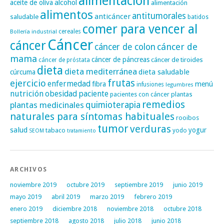
alimentación
alcohol
aceite de oliva
alimentación
alimentos
antitumorales
anticáncer
saludable
batidos
comer para vencer al
cereales
Bollería industrial
Cáncer
cáncer
cáncer de
cáncer de colon
mama
cáncer de páncreas
cáncer de tiroides
cáncer de próstata
dieta
dieta mediterránea
dieta saludable
cúrcuma
frutas
ejercicio
enfermedad
fibra
menú
infusiones
legumbres
nutrición
obesidad
paciente
pacientes con cáncer
plantas
remedios
plantas medicinales
quimioterapia
naturales para síntomas habituales
rooibos
tumor
verduras
salud
yogur
tabaco
yodo
SEOM
tratamiento
ARCHIVOS
noviembre 2019
octubre 2019
septiembre 2019
junio 2019
mayo 2019
abril 2019
marzo 2019
febrero 2019
enero 2019
diciembre 2018
noviembre 2018
octubre 2018
septiembre 2018
agosto 2018
julio 2018
junio 2018