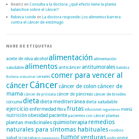
Beatriz
en
Consulta a la doctora: ¿qué efecto tiene la planta
kalanchoe sobre el cáncer?
Rebeca conde
en
La doctora responde: Los alimentos barrera
contra el cáncer de estómago
NUBE DE ETIQUETAS
alimentación
alcohol
aceite de oliva
alimentación
alimentos
antitumorales
anticáncer
saludable
batidos
comer para vencer al
cereales
Bollería industrial
Cáncer
cáncer
cáncer de
cáncer de colon
mama
cáncer de páncreas
cáncer de tiroides
cáncer de próstata
dieta
dieta mediterránea
dieta saludable
cúrcuma
frutas
ejercicio
enfermedad
fibra
menú
infusiones
legumbres
nutrición
obesidad
paciente
pacientes con cáncer
plantas
remedios
plantas medicinales
quimioterapia
naturales para síntomas habituales
rooibos
tumor
verduras
salud
yogur
tabaco
yodo
SEOM
tratamiento