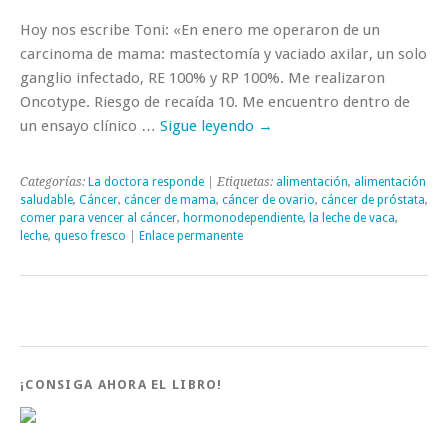
Hoy nos escribe Toni: «En enero me operaron de un
carcinoma de mama: mastectomía y vaciado axilar, un solo
ganglio infectado, RE 100% y RP 100%. Me realizaron
Oncotype. Riesgo de recaída 10. Me encuentro dentro de
un ensayo clínico …
Sigue leyendo
→
Categorías:
La doctora responde
| Etiquetas:
alimentación
,
alimentación
saludable
,
Cáncer
,
cáncer de mama
,
cáncer de ovario
,
cáncer de próstata
,
comer para vencer al cáncer
,
hormonodependiente
,
la leche de vaca
,
leche
,
queso fresco
|
Enlace permanente
¡CONSIGA AHORA EL LIBRO!