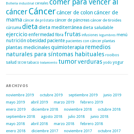
comer para vencer al
cereales
Bollería industrial
Cáncer
cáncer
cáncer de
cáncer de colon
mama
cáncer de páncreas
cáncer de tiroides
cáncer de próstata
dieta
dieta mediterránea
dieta saludable
cúrcuma
frutas
ejercicio
enfermedad
fibra
menú
infusiones
legumbres
nutrición
obesidad
paciente
pacientes con cáncer
plantas
remedios
plantas medicinales
quimioterapia
naturales para síntomas habituales
rooibos
tumor
verduras
salud
yogur
tabaco
yodo
SEOM
tratamiento
ARCHIVOS
noviembre 2019
octubre 2019
septiembre 2019
junio 2019
mayo 2019
abril 2019
marzo 2019
febrero 2019
enero 2019
diciembre 2018
noviembre 2018
octubre 2018
septiembre 2018
agosto 2018
julio 2018
junio 2018
mayo 2018
abril 2018
marzo 2018
febrero 2018
enero 2018
diciembre 2017
noviembre 2017
octubre 2017