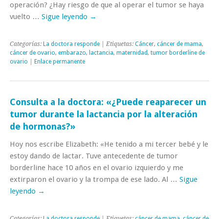
operación? ¿Hay riesgo de que al operar el tumor se haya
vuelto …
Sigue leyendo
→
Categorías:
La doctora responde
| Etiquetas:
Cáncer
,
cáncer de mama
,
cáncer de ovario
,
embarazo
,
lactancia
,
maternidad
,
tumor borderline de
ovario
|
Enlace permanente
Consulta a la doctora: «¿Puede reaparecer un
tumor durante la lactancia por la alteración
de hormonas?»
Hoy nos escribe Elizabeth: «He tenido a mi tercer bebé y le
estoy dando de lactar. Tuve antecedente de tumor
borderline hace 10 años en el ovario izquierdo y me
extirparon el ovario y la trompa de ese lado. Al …
Sigue
leyendo
→
Categorías:
La doctora responde
| Etiquetas:
cáncer de mama
,
cáncer de