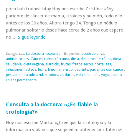
porn hub trainwithtay Hoy nos escribe Cristina: «Soy
paciente de cáncer de mama, tiroides y pulmón, todo ello
antes de los 30 años. Ahora tengo 34. Tengo un nódulo
pulmonar solitario desde hace cerca de 2 años que espero
no …
Sigue leyendo
→
Categorías:
La doctora responde
| Etiquetas:
aceite de oliva
,
antitumorales
,
Cáncer
,
carne
,
cúrcuma
,
dieta
,
dieta mediterránea
,
dieta
saludable
,
dieta vegana
,
ejercicio
,
frutas
,
frutos secos
,
hortalizas
,
infusiones
,
lácteos
,
leche
,
limón
,
marisco
,
paciente
,
pacientes con cáncer
,
pescado
,
pescado azul
,
rooibos
,
verduras
,
vida saludable
,
yogur
,
zumo
|
Enlace permanente
Consulta a la doctora: «¿Es fiable la
trofología?»
Hoy nos escribe Marta: «¿Cree que la trofología y la
información y planes que se pueden obtener por Internet