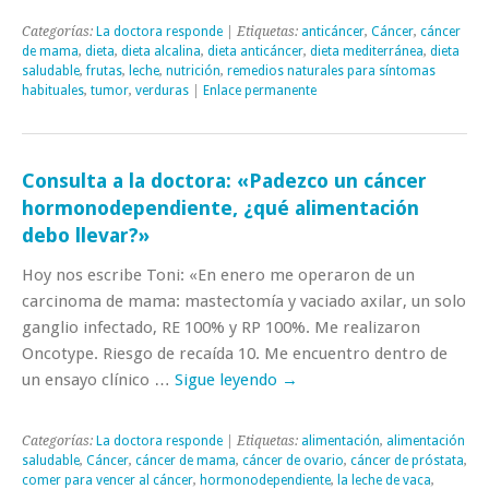
Categorías:
La doctora responde
| Etiquetas:
anticáncer
,
Cáncer
,
cáncer
de mama
,
dieta
,
dieta alcalina
,
dieta anticáncer
,
dieta mediterránea
,
dieta
saludable
,
frutas
,
leche
,
nutrición
,
remedios naturales para síntomas
habituales
,
tumor
,
verduras
|
Enlace permanente
Consulta a la doctora: «Padezco un cáncer
hormonodependiente, ¿qué alimentación
debo llevar?»
Hoy nos escribe Toni: «En enero me operaron de un
carcinoma de mama: mastectomía y vaciado axilar, un solo
ganglio infectado, RE 100% y RP 100%. Me realizaron
Oncotype. Riesgo de recaída 10. Me encuentro dentro de
un ensayo clínico …
Sigue leyendo
→
Categorías:
La doctora responde
| Etiquetas:
alimentación
,
alimentación
saludable
,
Cáncer
,
cáncer de mama
,
cáncer de ovario
,
cáncer de próstata
,
comer para vencer al cáncer
,
hormonodependiente
,
la leche de vaca
,