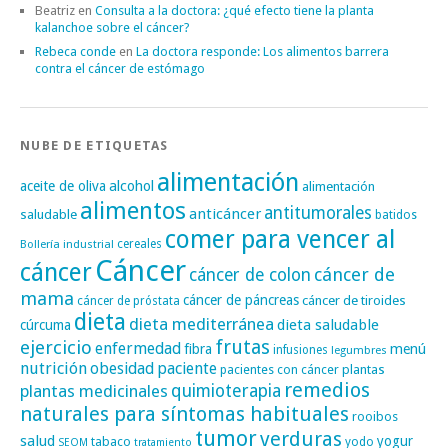
Beatriz
en
Consulta a la doctora: ¿qué efecto tiene la planta
kalanchoe sobre el cáncer?
Rebeca conde
en
La doctora responde: Los alimentos barrera
contra el cáncer de estómago
NUBE DE ETIQUETAS
alimentación
alcohol
aceite de oliva
alimentación
alimentos
antitumorales
anticáncer
saludable
batidos
comer para vencer al
cereales
Bollería industrial
Cáncer
cáncer
cáncer de
cáncer de colon
mama
cáncer de páncreas
cáncer de tiroides
cáncer de próstata
dieta
dieta mediterránea
dieta saludable
cúrcuma
frutas
ejercicio
enfermedad
fibra
menú
infusiones
legumbres
nutrición
obesidad
paciente
pacientes con cáncer
plantas
remedios
plantas medicinales
quimioterapia
naturales para síntomas habituales
rooibos
tumor
verduras
salud
yogur
tabaco
yodo
SEOM
tratamiento