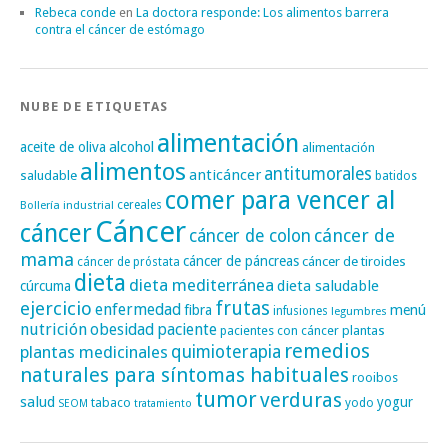
Rebeca conde
en
La doctora responde: Los alimentos barrera
contra el cáncer de estómago
NUBE DE ETIQUETAS
alimentación
alcohol
aceite de oliva
alimentación
alimentos
antitumorales
anticáncer
saludable
batidos
comer para vencer al
cereales
Bollería industrial
Cáncer
cáncer
cáncer de
cáncer de colon
mama
cáncer de páncreas
cáncer de tiroides
cáncer de próstata
dieta
dieta mediterránea
dieta saludable
cúrcuma
frutas
ejercicio
enfermedad
fibra
menú
infusiones
legumbres
nutrición
obesidad
paciente
pacientes con cáncer
plantas
remedios
plantas medicinales
quimioterapia
naturales para síntomas habituales
rooibos
tumor
verduras
salud
yogur
tabaco
yodo
SEOM
tratamiento