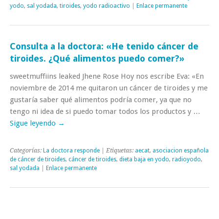
yodo
,
sal yodada
,
tiroides
,
yodo radioactivo
|
Enlace permanente
Consulta a la doctora: «He tenido cáncer de
tiroides. ¿Qué alimentos puedo comer?»
sweetmuffiins leaked Jhene Rose Hoy nos escribe Eva: «En
noviembre de 2014 me quitaron un cáncer de tiroides y me
gustaría saber qué alimentos podría comer, ya que no
tengo ni idea de si puedo tomar todos los productos y …
Sigue leyendo
→
Categorías:
La doctora responde
| Etiquetas:
aecat
,
asociacion española
de cáncer de tiroides
,
cáncer de tiroides
,
dieta baja en yodo
,
radioyodo
,
sal yodada
|
Enlace permanente