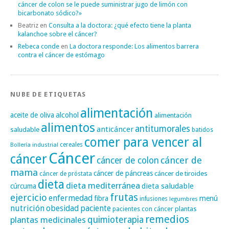
cáncer de colon se le puede suministrar jugo de limón con
bicarbonato sódico?»
Beatriz
en
Consulta a la doctora: ¿qué efecto tiene la planta
kalanchoe sobre el cáncer?
Rebeca conde
en
La doctora responde: Los alimentos barrera
contra el cáncer de estómago
NUBE DE ETIQUETAS
alimentación
alcohol
aceite de oliva
alimentación
alimentos
antitumorales
anticáncer
saludable
batidos
comer para vencer al
cereales
Bollería industrial
Cáncer
cáncer
cáncer de
cáncer de colon
mama
cáncer de páncreas
cáncer de tiroides
cáncer de próstata
dieta
dieta mediterránea
dieta saludable
cúrcuma
frutas
ejercicio
enfermedad
fibra
menú
infusiones
legumbres
nutrición
obesidad
paciente
pacientes con cáncer
plantas
remedios
plantas medicinales
quimioterapia