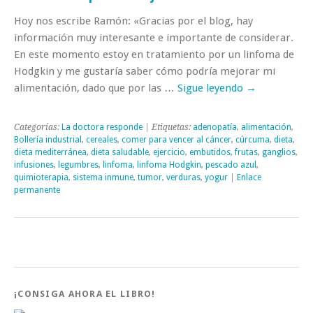
Hoy nos escribe Ramón: «Gracias por el blog, hay
información muy interesante e importante de considerar.
En este momento estoy en tratamiento por un linfoma de
Hodgkin y me gustaría saber cómo podría mejorar mi
alimentación, dado que por las …
Sigue leyendo
→
Categorías:
La doctora responde
| Etiquetas:
adenopatía
,
alimentación
,
Bollería industrial
,
cereales
,
comer para vencer al cáncer
,
cúrcuma
,
dieta
,
dieta mediterránea
,
dieta saludable
,
ejercicio
,
embutidos
,
frutas
,
ganglios
,
infusiones
,
legumbres
,
linfoma
,
linfoma Hodgkin
,
pescado azul
,
quimioterapia
,
sistema inmune
,
tumor
,
verduras
,
yogur
|
Enlace
permanente
¡CONSIGA AHORA EL LIBRO!