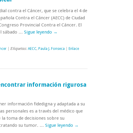
al contra el Cáncer, que se celebra el 4 de
spañola Contra el Cáncer (AECC) de Ciudad
Congreso Provincial Contra el Cáncer. El
el sábado …
Sigue leyendo
→
ncer
| Etiquetas:
AECC
,
Paula J. Fonseca
|
Enlace
encontrar información rigurosa
er información fidedigna y adaptada a su
as personales es a través del médico que
e la toma de decisiones sobre su
 tratando su tumor. …
Sigue leyendo
→