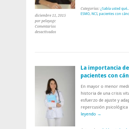
Categorías:
¿Sabía usted qué..
ESMO
,
NCI
,
pacientes con cán
diciembre 11, 2015
por pelayogc
Comentarios
en
desactivados
¿Dónde
buscar
y
encontrar
información
rigurosa
La importancia de
sobre
pacientes con cán
mi
cáncer?
En mayor o menor medida
historia de una crisis vi
esfuerzo de ajuste y ada
repercusión psicológica
leyendo
→