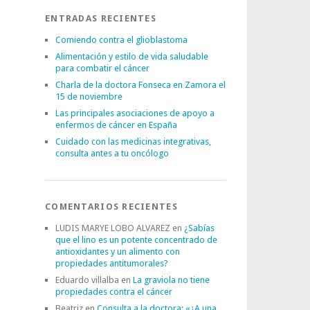
ENTRADAS RECIENTES
Comiendo contra el glioblastoma
Alimentación y estilo de vida saludable
para combatir el cáncer
Charla de la doctora Fonseca en Zamora el
15 de noviembre
Las principales asociaciones de apoyo a
enfermos de cáncer en España
Cuidado con las medicinas integrativas,
consulta antes a tu oncólogo
COMENTARIOS RECIENTES
LUDIS MARYE LOBO ALVAREZ
en
¿Sabías
que el lino es un potente concentrado de
antioxidantes y un alimento con
propiedades antitumorales?
Eduardo villalba
en
La graviola no tiene
propiedades contra el cáncer
Beatriz
en
Consulta a la doctora: «¿A una