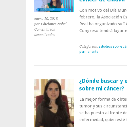
Con motivo del Día Mundi
febrero, la Asociación E
enero 10, 2018
Real ha organizado su I 
por Ediciones Nobel
Comentarios
Congreso tendrá lugar 
en
desactivados
La
doctora
Categorías:
Estudios sobre cá
Fonseca
permanente
en
el
Congreso
contra
el
¿Dónde buscar y 
Cáncer
sobre mi cáncer?
de
Ciudad
La mejor forma de obten
Real
tumor y sus circunstanci
se ha puesto al frente d
enfermedad, quien esté