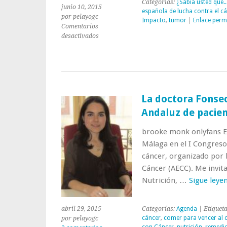
Categorías:
¿Sabía usted qué..
junio 10, 2015
española de lucha contra el c
por pelayogc
Impacto
,
tumor
|
Enlace perm
Comentarios
en
desactivados
La
importancia
del
apoyo
psicológico
en
La doctora Fonsec
los
Andaluz de pacien
pacientes
con
brooke monk onlyfans El
cáncer
Málaga en el I Congreso
cáncer, organizado por l
Cáncer (AECC). Me invita
Nutrición, …
Sigue leye
abril 29, 2015
Categorías:
Agenda
| Etiquet
cáncer
,
comer para vencer al 
por pelayogc
con Cáncer
,
nutrición
,
remedio