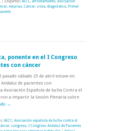
.
| Etiquetas:
AECC
,
afrontamiento
,
Asociación
áncer
,
Asturias
,
Cáncer
,
crisis
,
diagnóstico
,
Primer
anente
a, ponente en el I Congreso
tes con cáncer
 pasado sábado 25 de abril estuve en
 Andaluz de pacientes con
a Asociación Española de lucha Contra el
ron a impartir la Sesión Plenaria sobre
ndo
→
as:
AECC
,
Asociación española de lucha contra el
cáncer
,
congreso
,
I Congreso Andaluz de Pacientes
s naturales para síntomas habituales
|
Enlace