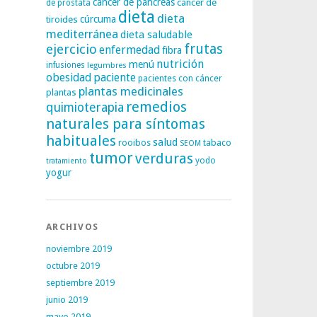
cáncer de páncreas
cáncer de
de próstata
dieta
dieta
tiroides
cúrcuma
mediterránea
dieta saludable
frutas
ejercicio
enfermedad
fibra
nutrición
menú
infusiones
legumbres
obesidad
paciente
pacientes con cáncer
plantas medicinales
plantas
remedios
quimioterapia
naturales para síntomas
habituales
salud
rooibos
tabaco
SEOM
tumor
verduras
yodo
tratamiento
yogur
ARCHIVOS
noviembre 2019
octubre 2019
septiembre 2019
junio 2019
mayo 2019