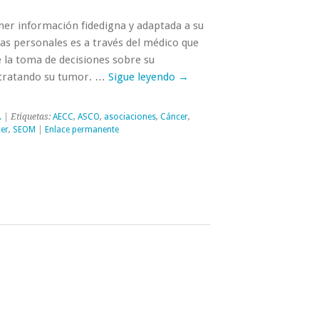
er información fidedigna y adaptada a su
as personales es a través del médico que
e la toma de decisiones sobre su
 tratando su tumor. …
Sigue leyendo
→
.
| Etiquetas:
AECC
,
ASCO
,
asociaciones
,
Cáncer
,
cer
,
SEOM
|
Enlace permanente