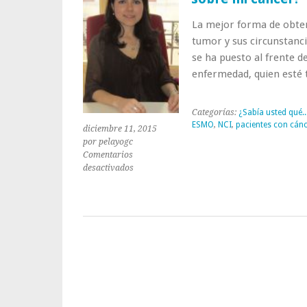
La mejor forma de obten
tumor y sus circunstanci
se ha puesto al frente d
enfermedad, quien esté
Categorías:
¿Sabía usted qué..
ESMO
,
NCI
,
pacientes con cán
diciembre 11, 2015
por pelayogc
Comentarios
en
desactivados
¿Dónde
buscar
y
encontrar
información
rigurosa
sobre
mi
cáncer?