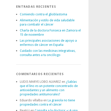
ENTRADAS RECIENTES
Comiendo contra el glioblastoma
Alimentación y estilo de vida saludable
para combatir el cáncer
Charla de la doctora Fonseca en Zamora el
15 de noviembre
Las principales asociaciones de apoyo a
enfermos de cáncer en España
Cuidado con las medicinas integrativas,
consulta antes a tu oncólogo
COMENTARIOS RECIENTES
LUDIS MARYE LOBO ALVAREZ
en
¿Sabías
que el lino es un potente concentrado de
antioxidantes y un alimento con
propiedades antitumorales?
Eduardo villalba
en
La graviola no tiene
propiedades contra el cáncer
Beatriz
en
Consulta a la doctora: «¿A una