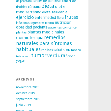
cáncer de páncreas
cáncer de
de próstata
dieta
dieta
tiroides
cúrcuma
mediterránea
dieta saludable
frutas
ejercicio
enfermedad
fibra
nutrición
menú
infusiones
legumbres
obesidad
paciente
pacientes con cáncer
plantas medicinales
plantas
remedios
quimioterapia
naturales para síntomas
habituales
salud
rooibos
tabaco
SEOM
tumor
verduras
yodo
tratamiento
yogur
ARCHIVOS
noviembre 2019
octubre 2019
septiembre 2019
junio 2019
mayo 2019