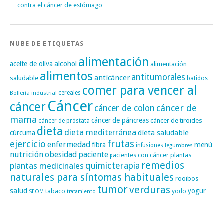
contra el cáncer de estómago
NUBE DE ETIQUETAS
alimentación
alcohol
aceite de oliva
alimentación
alimentos
antitumorales
anticáncer
saludable
batidos
comer para vencer al
cereales
Bollería industrial
Cáncer
cáncer
cáncer de
cáncer de colon
mama
cáncer de páncreas
cáncer de tiroides
cáncer de próstata
dieta
dieta mediterránea
dieta saludable
cúrcuma
frutas
ejercicio
enfermedad
fibra
menú
infusiones
legumbres
nutrición
obesidad
paciente
pacientes con cáncer
plantas
remedios
plantas medicinales
quimioterapia
naturales para síntomas habituales
rooibos
tumor
verduras
salud
yogur
tabaco
yodo
SEOM
tratamiento