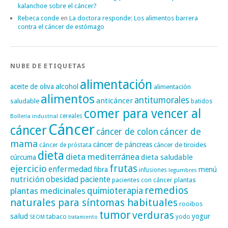
kalanchoe sobre el cáncer?
Rebeca conde
en
La doctora responde: Los alimentos barrera
contra el cáncer de estómago
NUBE DE ETIQUETAS
alimentación
alcohol
aceite de oliva
alimentación
alimentos
antitumorales
anticáncer
saludable
batidos
comer para vencer al
cereales
Bollería industrial
Cáncer
cáncer
cáncer de
cáncer de colon
mama
cáncer de páncreas
cáncer de tiroides
cáncer de próstata
dieta
dieta mediterránea
dieta saludable
cúrcuma
frutas
ejercicio
enfermedad
fibra
menú
infusiones
legumbres
nutrición
obesidad
paciente
pacientes con cáncer
plantas
remedios
plantas medicinales
quimioterapia
naturales para síntomas habituales
rooibos
tumor
verduras
salud
yogur
tabaco
yodo
SEOM
tratamiento