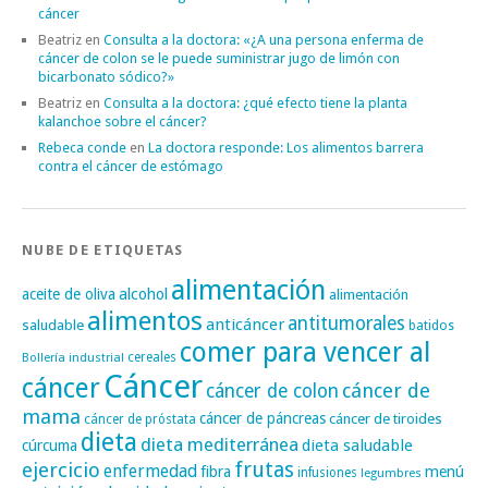
cáncer
Beatriz
en
Consulta a la doctora: «¿A una persona enferma de
cáncer de colon se le puede suministrar jugo de limón con
bicarbonato sódico?»
Beatriz
en
Consulta a la doctora: ¿qué efecto tiene la planta
kalanchoe sobre el cáncer?
Rebeca conde
en
La doctora responde: Los alimentos barrera
contra el cáncer de estómago
NUBE DE ETIQUETAS
alimentación
alcohol
aceite de oliva
alimentación
alimentos
antitumorales
anticáncer
saludable
batidos
comer para vencer al
cereales
Bollería industrial
Cáncer
cáncer
cáncer de
cáncer de colon
mama
cáncer de páncreas
cáncer de tiroides
cáncer de próstata
dieta
dieta mediterránea
dieta saludable
cúrcuma
frutas
ejercicio
enfermedad
fibra
menú
infusiones
legumbres