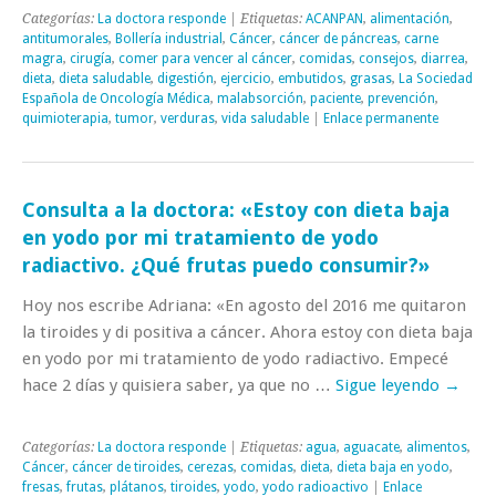
Categorías:
La doctora responde
| Etiquetas:
ACANPAN
,
alimentación
,
antitumorales
,
Bollería industrial
,
Cáncer
,
cáncer de páncreas
,
carne
magra
,
cirugía
,
comer para vencer al cáncer
,
comidas
,
consejos
,
diarrea
,
dieta
,
dieta saludable
,
digestión
,
ejercicio
,
embutidos
,
grasas
,
La Sociedad
Española de Oncología Médica
,
malabsorción
,
paciente
,
prevención
,
quimioterapia
,
tumor
,
verduras
,
vida saludable
|
Enlace permanente
Consulta a la doctora: «Estoy con dieta baja
en yodo por mi tratamiento de yodo
radiactivo. ¿Qué frutas puedo consumir?»
Hoy nos escribe Adriana: «En agosto del 2016 me quitaron
la tiroides y di positiva a cáncer. Ahora estoy con dieta baja
en yodo por mi tratamiento de yodo radiactivo. Empecé
hace 2 días y quisiera saber, ya que no …
Sigue leyendo
→
Categorías:
La doctora responde
| Etiquetas:
agua
,
aguacate
,
alimentos
,
Cáncer
,
cáncer de tiroides
,
cerezas
,
comidas
,
dieta
,
dieta baja en yodo
,
fresas
,
frutas
,
plátanos
,
tiroides
,
yodo
,
yodo radioactivo
|
Enlace