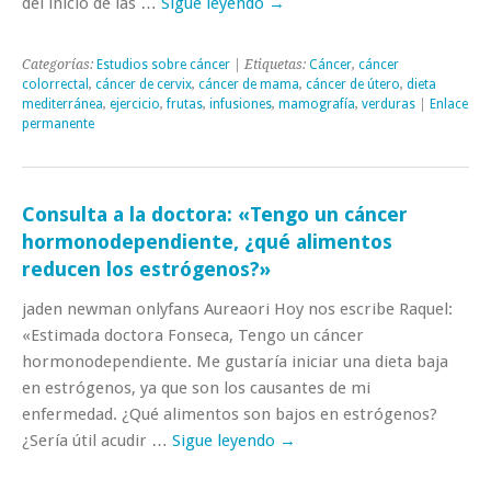
del inicio de las …
Sigue leyendo
→
Categorías:
Estudios sobre cáncer
| Etiquetas:
Cáncer
,
cáncer
colorrectal
,
cáncer de cervix
,
cáncer de mama
,
cáncer de útero
,
dieta
mediterránea
,
ejercicio
,
frutas
,
infusiones
,
mamografía
,
verduras
|
Enlace
permanente
Consulta a la doctora: «Tengo un cáncer
hormonodependiente, ¿qué alimentos
reducen los estrógenos?»
jaden newman onlyfans Aureaori Hoy nos escribe Raquel:
«Estimada doctora Fonseca, Tengo un cáncer
hormonodependiente. Me gustaría iniciar una dieta baja
en estrógenos, ya que son los causantes de mi
enfermedad. ¿Qué alimentos son bajos en estrógenos?
¿Sería útil acudir …
Sigue leyendo
→