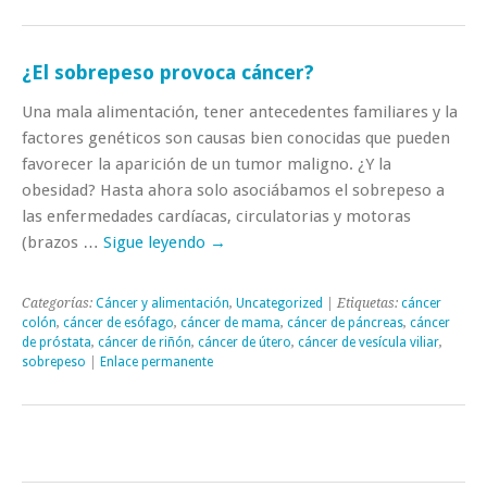
¿El sobrepeso provoca cáncer?
Una mala alimentación, tener antecedentes familiares y la
factores genéticos son causas bien conocidas que pueden
favorecer la aparición de un tumor maligno. ¿Y la
obesidad? Hasta ahora solo asociábamos el sobrepeso a
las enfermedades cardíacas, circulatorias y motoras
(brazos …
Sigue leyendo
→
Categorías:
Cáncer y alimentación
,
Uncategorized
| Etiquetas:
cáncer
colón
,
cáncer de esófago
,
cáncer de mama
,
cáncer de páncreas
,
cáncer
de próstata
,
cáncer de riñón
,
cáncer de útero
,
cáncer de vesícula viliar
,
sobrepeso
|
Enlace permanente