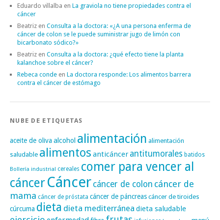
Eduardo villalba
en
La graviola no tiene propiedades contra el
cáncer
Beatriz
en
Consulta a la doctora: «¿A una persona enferma de
cáncer de colon se le puede suministrar jugo de limón con
bicarbonato sódico?»
Beatriz
en
Consulta a la doctora: ¿qué efecto tiene la planta
kalanchoe sobre el cáncer?
Rebeca conde
en
La doctora responde: Los alimentos barrera
contra el cáncer de estómago
NUBE DE ETIQUETAS
alimentación
alcohol
aceite de oliva
alimentación
alimentos
antitumorales
anticáncer
saludable
batidos
comer para vencer al
cereales
Bollería industrial
Cáncer
cáncer
cáncer de
cáncer de colon
mama
cáncer de páncreas
cáncer de tiroides
cáncer de próstata
dieta
dieta mediterránea
dieta saludable
cúrcuma
frutas
ejercicio