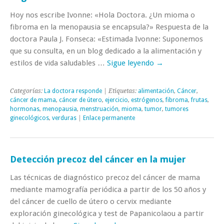
Hoy nos escribe Ivonne: «Hola Doctora. ¿Un mioma o
fibroma en la menopausia se encapsula?» Respuesta de la
doctora Paula J. Fonseca: «Estimada Ivonne: Suponemos
que su consulta, en un blog dedicado a la alimentación y
estilos de vida saludables …
Sigue leyendo
→
Categorías:
La doctora responde
| Etiquetas:
alimentación
,
Cáncer
,
cáncer de mama
,
cáncer de útero
,
ejercicio
,
estrógenos
,
fibroma
,
frutas
,
hormonas
,
menopausia
,
menstruación
,
mioma
,
tumor
,
tumores
ginecológicos
,
verduras
|
Enlace permanente
Detección precoz del cáncer en la mujer
Las técnicas de diagnóstico precoz del cáncer de mama
mediante mamografía periódica a partir de los 50 años y
del cáncer de cuello de útero o cervix mediante
exploración ginecológica y test de Papanicolaou a partir