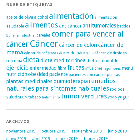
NUBE DE ETIQUETAS
alimentación
alcohol
aceite de oliva
alimentación
alimentos
antitumorales
anticáncer
saludable
batidos
comer para vencer al
cereales
Bollería industrial
Cáncer
cáncer
cáncer de
cáncer de colon
mama
cáncer de páncreas
cáncer de tiroides
cáncer de próstata
dieta
dieta mediterránea
dieta saludable
cúrcuma
frutas
ejercicio
enfermedad
fibra
menú
infusiones
legumbres
nutrición
obesidad
paciente
pacientes con cáncer
plantas
remedios
plantas medicinales
quimioterapia
naturales para síntomas habituales
rooibos
tumor
verduras
salud
yogur
tabaco
yodo
SEOM
tratamiento
ARCHIVOS
noviembre 2019
octubre 2019
septiembre 2019
junio 2019
mayo 2019
abril 2019
marzo 2019
febrero 2019