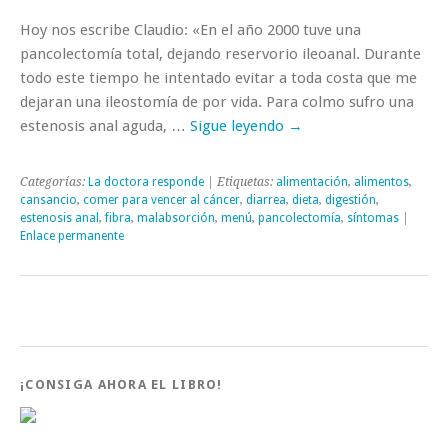
Hoy nos escribe Claudio: «En el año 2000 tuve una
pancolectomía total, dejando reservorio ileoanal. Durante
todo este tiempo he intentado evitar a toda costa que me
dejaran una ileostomía de por vida. Para colmo sufro una
estenosis anal aguda, …
Sigue leyendo
→
Categorías:
La doctora responde
| Etiquetas:
alimentación
,
alimentos
,
cansancio
,
comer para vencer al cáncer
,
diarrea
,
dieta
,
digestión
,
estenosis anal
,
fibra
,
malabsorción
,
menú
,
pancolectomía
,
síntomas
|
Enlace permanente
¡CONSIGA AHORA EL LIBRO!