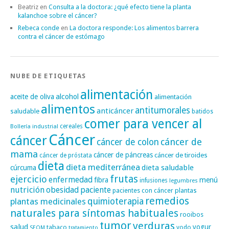
Beatriz
en
Consulta a la doctora: ¿qué efecto tiene la planta
kalanchoe sobre el cáncer?
Rebeca conde
en
La doctora responde: Los alimentos barrera
contra el cáncer de estómago
NUBE DE ETIQUETAS
alimentación
alcohol
aceite de oliva
alimentación
alimentos
antitumorales
anticáncer
saludable
batidos
comer para vencer al
cereales
Bollería industrial
Cáncer
cáncer
cáncer de
cáncer de colon
mama
cáncer de páncreas
cáncer de tiroides
cáncer de próstata
dieta
dieta mediterránea
dieta saludable
cúrcuma
frutas
ejercicio
enfermedad
fibra
menú
infusiones
legumbres
nutrición
obesidad
paciente
pacientes con cáncer
plantas
remedios
plantas medicinales
quimioterapia
naturales para síntomas habituales
rooibos
tumor
verduras
salud
yogur
tabaco
yodo
SEOM
tratamiento