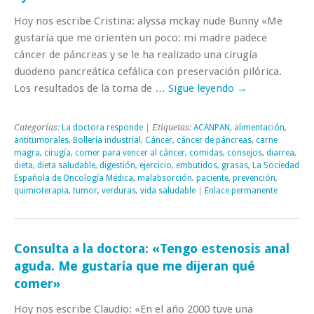
Hoy nos escribe Cristina: alyssa mckay nude Bunny «Me
gustaría que me orienten un poco: mi madre padece
cáncer de páncreas y se le ha realizado una cirugía
duodeno pancreática cefálica con preservación pilórica.
Los resultados de la toma de …
Sigue leyendo
→
Categorías:
La doctora responde
| Etiquetas:
ACANPAN
,
alimentación
,
antitumorales
,
Bollería industrial
,
Cáncer
,
cáncer de páncreas
,
carne
magra
,
cirugía
,
comer para vencer al cáncer
,
comidas
,
consejos
,
diarrea
,
dieta
,
dieta saludable
,
digestión
,
ejercicio
,
embutidos
,
grasas
,
La Sociedad
Española de Oncología Médica
,
malabsorción
,
paciente
,
prevención
,
quimioterapia
,
tumor
,
verduras
,
vida saludable
|
Enlace permanente
Consulta a la doctora: «Tengo estenosis anal
aguda. Me gustaría que me dijeran qué
comer»
Hoy nos escribe Claudio: «En el año 2000 tuve una