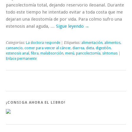
pancolectomía total, dejando reservorio ileoanal. Durante
todo este tiempo he intentado evitar a toda costa que me
dejaran una ileostomía de por vida. Para colmo sufro una
estenosis anal aguda, …
Sigue leyendo
→
Categorías:
La doctora responde
| Etiquetas:
alimentación
,
alimentos
,
cansancio
,
comer para vencer al cáncer
,
diarrea
,
dieta
,
digestión
,
estenosis anal
,
fibra
,
malabsorción
,
menú
,
pancolectomía
,
síntomas
|
Enlace permanente
¡CONSIGA AHORA EL LIBRO!