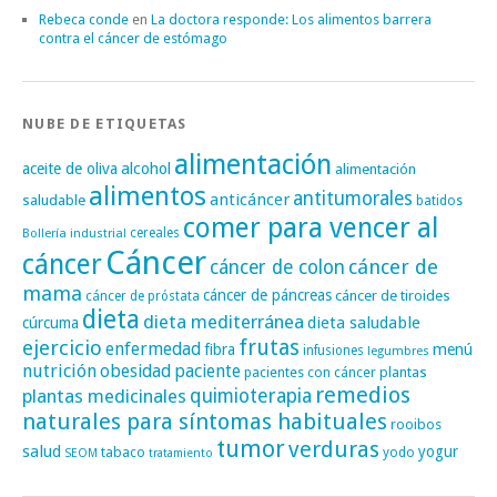
Rebeca conde
en
La doctora responde: Los alimentos barrera
contra el cáncer de estómago
NUBE DE ETIQUETAS
alimentación
alcohol
aceite de oliva
alimentación
alimentos
antitumorales
anticáncer
saludable
batidos
comer para vencer al
cereales
Bollería industrial
Cáncer
cáncer
cáncer de
cáncer de colon
mama
cáncer de páncreas
cáncer de tiroides
cáncer de próstata
dieta
dieta mediterránea
dieta saludable
cúrcuma
frutas
ejercicio
enfermedad
fibra
menú
infusiones
legumbres
nutrición
obesidad
paciente
pacientes con cáncer
plantas
remedios
plantas medicinales
quimioterapia
naturales para síntomas habituales
rooibos
tumor
verduras
salud
yogur
tabaco
yodo
SEOM
tratamiento