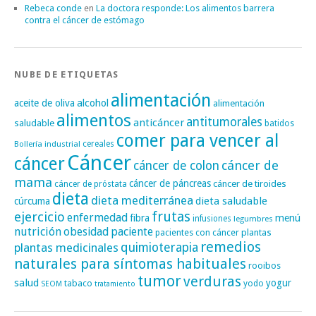
Rebeca conde
en
La doctora responde: Los alimentos barrera
contra el cáncer de estómago
NUBE DE ETIQUETAS
alimentación
alcohol
aceite de oliva
alimentación
alimentos
antitumorales
anticáncer
saludable
batidos
comer para vencer al
cereales
Bollería industrial
Cáncer
cáncer
cáncer de
cáncer de colon
mama
cáncer de páncreas
cáncer de tiroides
cáncer de próstata
dieta
dieta mediterránea
dieta saludable
cúrcuma
frutas
ejercicio
enfermedad
fibra
menú
infusiones
legumbres
nutrición
obesidad
paciente
pacientes con cáncer
plantas
remedios
plantas medicinales
quimioterapia
naturales para síntomas habituales
rooibos
tumor
verduras
salud
yogur
tabaco
yodo
SEOM
tratamiento