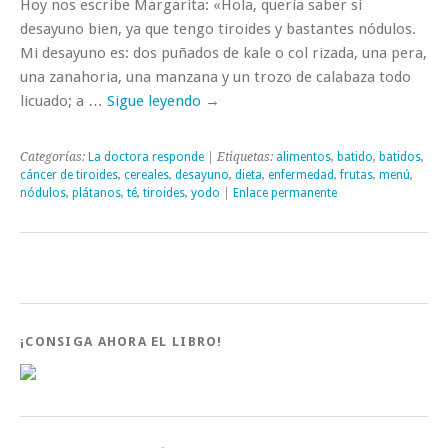
Hoy nos escribe Margarita: «Hola, quería saber si
desayuno bien, ya que tengo tiroides y bastantes nódulos.
Mi desayuno es: dos puñados de kale o col rizada, una pera,
una zanahoria, una manzana y un trozo de calabaza todo
licuado; a …
Sigue leyendo
→
Categorías:
La doctora responde
| Etiquetas:
alimentos
,
batido
,
batidos
,
cáncer de tiroides
,
cereales
,
desayuno
,
dieta
,
enfermedad
,
frutas
,
menú
,
nódulos
,
plátanos
,
té
,
tiroides
,
yodo
|
Enlace permanente
¡CONSIGA AHORA EL LIBRO!