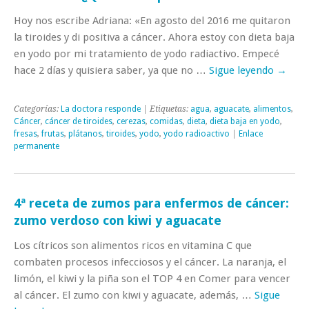
Hoy nos escribe Adriana: «En agosto del 2016 me quitaron
la tiroides y di positiva a cáncer. Ahora estoy con dieta baja
en yodo por mi tratamiento de yodo radiactivo. Empecé
hace 2 días y quisiera saber, ya que no …
Sigue leyendo
→
Categorías:
La doctora responde
| Etiquetas:
agua
,
aguacate
,
alimentos
,
Cáncer
,
cáncer de tiroides
,
cerezas
,
comidas
,
dieta
,
dieta baja en yodo
,
fresas
,
frutas
,
plátanos
,
tiroides
,
yodo
,
yodo radioactivo
|
Enlace
permanente
4ª receta de zumos para enfermos de cáncer:
zumo verdoso con kiwi y aguacate
Los cítricos son alimentos ricos en vitamina C que
combaten procesos infecciosos y el cáncer. La naranja, el
limón, el kiwi y la piña son el TOP 4 en Comer para vencer
al cáncer. El zumo con kiwi y aguacate, además, …
Sigue