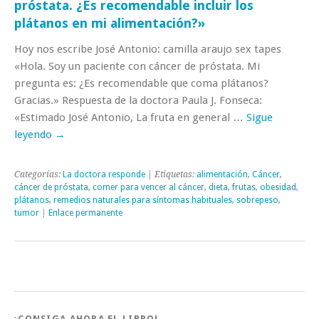
próstata. ¿Es recomendable incluir los
plátanos en mi alimentación?»
Hoy nos escribe José Antonio: camilla araujo sex tapes
«Hola. Soy un paciente con cáncer de próstata. Mi
pregunta es: ¿Es recomendable que coma plátanos?
Gracias.» Respuesta de la doctora Paula J. Fonseca:
«Estimado José Antonio, La fruta en general …
Sigue
leyendo
→
Categorías:
La doctora responde
| Etiquetas:
alimentación
,
Cáncer
,
cáncer de próstata
,
comer para vencer al cáncer
,
dieta
,
frutas
,
obesidad
,
plátanos
,
remedios naturales para síntomas habituales
,
sobrepeso
,
tumor
|
Enlace permanente
¡CONSIGA AHORA EL LIBRO!