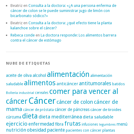
Beatriz
en
Consulta a la doctora: «¿A una persona enferma de
cáncer de colon se le puede suministrar jugo de limón con
bicarbonato sódico?»
Beatriz
en
Consulta a la doctora: ¿qué efecto tiene la planta
kalanchoe sobre el cáncer?
Rebeca conde
en
La doctora responde: Los alimentos barrera
contra el cáncer de estómago
NUBE DE ETIQUETAS
alimentación
alcohol
aceite de oliva
alimentación
alimentos
antitumorales
anticáncer
saludable
batidos
comer para vencer al
cereales
Bollería industrial
Cáncer
cáncer
cáncer de
cáncer de colon
mama
cáncer de páncreas
cáncer de tiroides
cáncer de próstata
dieta
dieta mediterránea
dieta saludable
cúrcuma
frutas
ejercicio
enfermedad
fibra
menú
infusiones
legumbres
nutrición
obesidad
paciente
pacientes con cáncer
plantas