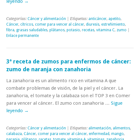
leyendo
→
Categorías:
Cáncer y alimentación
| Etiquetas:
anticáncer
,
apetito
,
Cáncer
,
cítricos
,
comer para vencer al cáncer
,
diuresis
,
estreñimiento
,
fibra
,
grasas saludables
,
plátanos
,
potasio
,
recetas
,
vitamina C
,
zumo
|
Enlace permanente
3ª receta de zumos para enfermos de cáncer:
zumo de naranja con zanahoria
La zanahoria es un alimento rico en vitamina A que
combate problemas de visión, de la piel y el cáncer. La
zanahoria, el tomate y la calabaza son el TOP 3 en Comer
para vencer al cáncer. El zumo con zanahoria …
Sigue
leyendo
→
Categorías:
Cáncer y alimentación
| Etiquetas:
alimentación
,
alimentos
,
calabaza
,
Cáncer
,
comer para vencer al cáncer
,
enfermedad
,
mango
,
naranja
,
plátanos
,
recetas
,
tomate
,
vitamina A
,
vitaminas
,
zanahoria
,