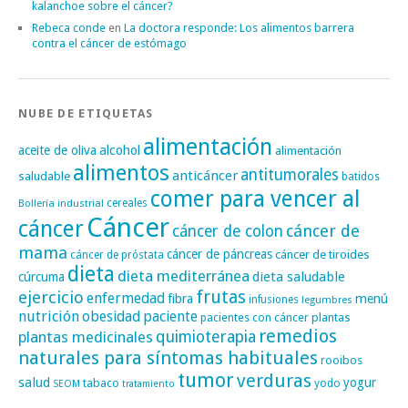
kalanchoe sobre el cáncer?
Rebeca conde
en
La doctora responde: Los alimentos barrera
contra el cáncer de estómago
NUBE DE ETIQUETAS
alimentación
alcohol
aceite de oliva
alimentación
alimentos
antitumorales
anticáncer
saludable
batidos
comer para vencer al
cereales
Bollería industrial
Cáncer
cáncer
cáncer de
cáncer de colon
mama
cáncer de páncreas
cáncer de tiroides
cáncer de próstata
dieta
dieta mediterránea
dieta saludable
cúrcuma
frutas
ejercicio
enfermedad
fibra
menú
infusiones
legumbres
nutrición
obesidad
paciente
pacientes con cáncer
plantas
remedios
plantas medicinales
quimioterapia
naturales para síntomas habituales
rooibos
tumor
verduras
salud
yogur
tabaco
yodo
SEOM
tratamiento