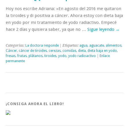
Hoy nos escribe Adriana: «En agosto del 2016 me quitaron
la tiroides y di positiva a cáncer. Ahora estoy con dieta baja
en yodo por mi tratamiento de yodo radiactivo. Empecé
hace 2 días y quisiera saber, ya que no …
Sigue leyendo
→
Categorías:
La doctora responde
| Etiquetas:
agua
,
aguacate
,
alimentos
,
Cáncer
,
cáncer de tiroides
,
cerezas
,
comidas
,
dieta
,
dieta baja en yodo
,
fresas
,
frutas
,
plátanos
,
tiroides
,
yodo
,
yodo radioactivo
|
Enlace
permanente
¡CONSIGA AHORA EL LIBRO!