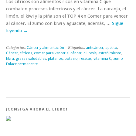
Los cítricos son alimentos ricos en vitamina C que
combaten procesos infecciosos y el cáncer. La naranja, el
limón, el kiwi y la piña son el TOP 4 en Comer para vencer
al cáncer. El zumo con kiwi y aguacate, además, …
Sigue
leyendo
→
Categorías:
Cáncer y alimentación
| Etiquetas:
anticáncer
,
apetito
,
Cáncer
,
cítricos
,
comer para vencer al cáncer
,
diuresis
,
estreñimiento
,
fibra
,
grasas saludables
,
plátanos
,
potasio
,
recetas
,
vitamina C
,
zumo
|
Enlace permanente
¡CONSIGA AHORA EL LIBRO!