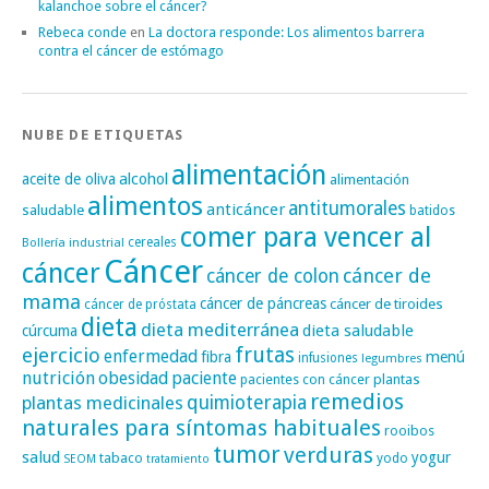
kalanchoe sobre el cáncer?
Rebeca conde
en
La doctora responde: Los alimentos barrera
contra el cáncer de estómago
NUBE DE ETIQUETAS
alimentación
alcohol
aceite de oliva
alimentación
alimentos
antitumorales
anticáncer
saludable
batidos
comer para vencer al
cereales
Bollería industrial
Cáncer
cáncer
cáncer de
cáncer de colon
mama
cáncer de páncreas
cáncer de tiroides
cáncer de próstata
dieta
dieta mediterránea
dieta saludable
cúrcuma
frutas
ejercicio
enfermedad
fibra
menú
infusiones
legumbres
nutrición
obesidad
paciente
pacientes con cáncer
plantas
remedios
plantas medicinales
quimioterapia
naturales para síntomas habituales
rooibos
tumor
verduras
salud
yogur
tabaco
yodo
SEOM
tratamiento