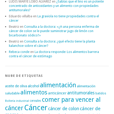
LUDIS MARYE LOBO ALVAREZ
en
¿Sabías que el lino es un potente
concentrado de antioxidantes y un alimento con propiedades
antitumorales?
Eduardo villalba
en
La graviola no tiene propiedades contra el
cáncer
Beatriz
en
Consulta a la doctora: «¿A una persona enferma de
cáncer de colon se le puede suministrar jugo de limón con
bicarbonato sódico?»
Beatriz
en
Consulta a la doctora: ¿qué efecto tiene la planta
kalanchoe sobre el cáncer?
Rebeca conde
en
La doctora responde: Los alimentos barrera
contra el cáncer de estómago
NUBE DE ETIQUETAS
alimentación
alcohol
aceite de oliva
alimentación
alimentos
antitumorales
anticáncer
saludable
batidos
comer para vencer al
cereales
Bollería industrial
Cáncer
cáncer
cáncer de
cáncer de colon