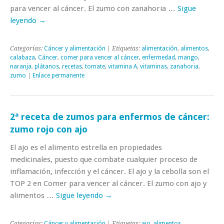
para vencer al cáncer. El zumo con zanahoria …
Sigue
leyendo
→
Categorías:
Cáncer y alimentación
| Etiquetas:
alimentación
,
alimentos
,
calabaza
,
Cáncer
,
comer para vencer al cáncer
,
enfermedad
,
mango
,
naranja
,
plátanos
,
recetas
,
tomate
,
vitamina A
,
vitaminas
,
zanahoria
,
zumo
|
Enlace permanente
2ª receta de zumos para enfermos de cáncer:
zumo rojo con ajo
El ajo es el alimento estrella en propiedades
medicinales, puesto que combate cualquier proceso de
inflamación, infección y el cáncer. El ajo y la cebolla son el
TOP 2 en Comer para vencer al cáncer. El zumo con ajo y
alimentos …
Sigue leyendo
→
Categorías:
Cáncer y alimentación
| Etiquetas:
ajo
,
alimentos
,