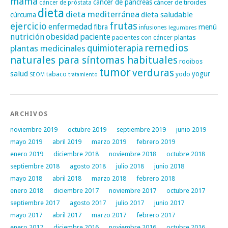
mama
cáncer de páncreas
cáncer de tiroides
cáncer de próstata
dieta
dieta mediterránea
dieta saludable
cúrcuma
frutas
ejercicio
enfermedad
fibra
menú
infusiones
legumbres
nutrición
obesidad
paciente
pacientes con cáncer
plantas
remedios
plantas medicinales
quimioterapia
naturales para síntomas habituales
rooibos
tumor
verduras
salud
yogur
tabaco
yodo
SEOM
tratamiento
ARCHIVOS
noviembre 2019
octubre 2019
septiembre 2019
junio 2019
mayo 2019
abril 2019
marzo 2019
febrero 2019
enero 2019
diciembre 2018
noviembre 2018
octubre 2018
septiembre 2018
agosto 2018
julio 2018
junio 2018
mayo 2018
abril 2018
marzo 2018
febrero 2018
enero 2018
diciembre 2017
noviembre 2017
octubre 2017
septiembre 2017
agosto 2017
julio 2017
junio 2017
mayo 2017
abril 2017
marzo 2017
febrero 2017
enero 2017
diciembre 2016
noviembre 2016
octubre 2016