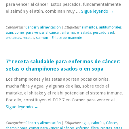
para vencer al cáncer. Estos pescados, fundamentalmente
el salmón y el atún, combinan muy …
Sigue leyendo
→
Categorías:
Cáncer y alimentación
| Etiquetas:
alimentos
,
antitumorales
,
atún
,
comer para vencer al cáncer
,
enfermo
,
ensalada
,
pescado azul
,
proteínas
,
recetas
,
salmón
|
Enlace permanente
7ª receta saludable para enfermos de cáncer:
setas o champiñones asados o en sopa
Los champiñones y las setas aportan pocas calorías,
mucha fibra y agua, y algunas de ellas, sobre todo el
maitake, el shitake y el reishi potencian el sistema inmune.
Por ello, constituyen el TOP 7 en Comer para vencer al …
Sigue leyendo
→
Categorías:
Cáncer y alimentación
| Etiquetas:
agua
,
calorías
,
Cáncer
,
champiñones
,
comer para vencer al cáncer
,
enfermo
,
fibra
,
recetas
,
setas
,