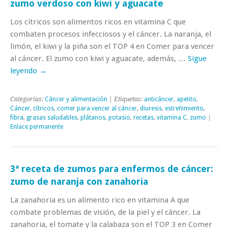
zumo verdoso con kiwi y aguacate
Los cítricos son alimentos ricos en vitamina C que
combaten procesos infecciosos y el cáncer. La naranja, el
limón, el kiwi y la piña son el TOP 4 en Comer para vencer
al cáncer. El zumo con kiwi y aguacate, además, …
Sigue
leyendo
→
Categorías:
Cáncer y alimentación
| Etiquetas:
anticáncer
,
apetito
,
Cáncer
,
cítricos
,
comer para vencer al cáncer
,
diuresis
,
estreñimiento
,
fibra
,
grasas saludables
,
plátanos
,
potasio
,
recetas
,
vitamina C
,
zumo
|
Enlace permanente
3ª receta de zumos para enfermos de cáncer:
zumo de naranja con zanahoria
La zanahoria es un alimento rico en vitamina A que
combate problemas de visión, de la piel y el cáncer. La
zanahoria, el tomate y la calabaza son el TOP 3 en Comer