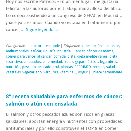
Hoy nos escribe Patricia: «En primer lugar, me gustaría
felicitar a las autoras por el trabajo maravilloso del libro.
Lo conocí asistiendo a un congreso de GEPAC en Madrid…
¡hace ya tres años! Cuando yo estaba en tratamiento por
cáncer …
Sigue leyendo
→
Categorías:
La doctora responde
| Etiquetas:
alimentación
,
alimentos
,
antitumorales
,
azúcar
,
Bollería industrial
,
Cáncer
,
cáncer de mama
,
comer para vencer al cáncer
,
comida
,
dieta
,
dieta mediterránea
,
dieta
restrictiva
,
embutidos
,
enfermedad
,
frutas
,
gepac
,
lácteos
,
legumbres
,
nutrición
,
pescado
,
pescado azul
,
plantas
,
PREDIMED
,
recetas
,
salud
,
vegetales
,
vegetariano
,
verduras
,
vitamina E
,
yogur
|
Enlace permanente
8ª receta saludable para enfermos de cáncer:
salmón o atún con ensalada
El salmón y otros pescados azules son ricos en grasas
saludables, aportan energía y nutrientes con propiedades
antitumorales y por ello constituyen el TOP 8 en Comer