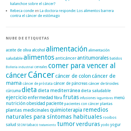
kalanchoe sobre el cáncer?
Rebeca conde
en
La doctora responde: Los alimentos barrera
contra el cáncer de estómago
NUBE DE ETIQUETAS
alimentación
alcohol
aceite de oliva
alimentación
alimentos
antitumorales
anticáncer
saludable
batidos
comer para vencer al
cereales
Bollería industrial
Cáncer
cáncer
cáncer de
cáncer de colon
mama
cáncer de páncreas
cáncer de tiroides
cáncer de próstata
dieta
dieta mediterránea
dieta saludable
cúrcuma
frutas
ejercicio
enfermedad
fibra
menú
infusiones
legumbres
nutrición
obesidad
paciente
pacientes con cáncer
plantas
remedios
plantas medicinales
quimioterapia
naturales para síntomas habituales
rooibos
tumor
verduras
salud
yogur
tabaco
yodo
SEOM
tratamiento