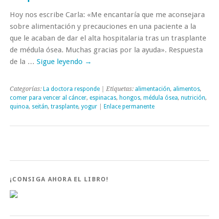
Hoy nos escribe Carla: «Me encantaría que me aconsejara
sobre alimentación y precauciones en una paciente a la
que le acaban de dar el alta hospitalaria tras un trasplante
de médula ósea. Muchas gracias por la ayuda». Respuesta
de la …
Sigue leyendo
→
Categorías:
La doctora responde
| Etiquetas:
alimentación
,
alimentos
,
comer para vencer al cáncer
,
espinacas
,
hongos
,
médula ósea
,
nutrición
,
quinoa
,
seitán
,
trasplante
,
yogur
|
Enlace permanente
¡CONSIGA AHORA EL LIBRO!