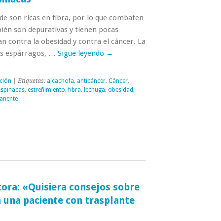
de son ricas en fibra, por lo que combaten
bién son depurativas y tienen pocas
an contra la obesidad y contra el cáncer. La
los espárragos, …
Sigue leyendo
→
ción
| Etiquetas:
alcachofa
,
anticáncer
,
Cáncer
,
espinacas
,
estreñimiento
,
fibra
,
lechuga
,
obesidad
,
anente
tora: «Quisiera consejos sobre
 una paciente con trasplante