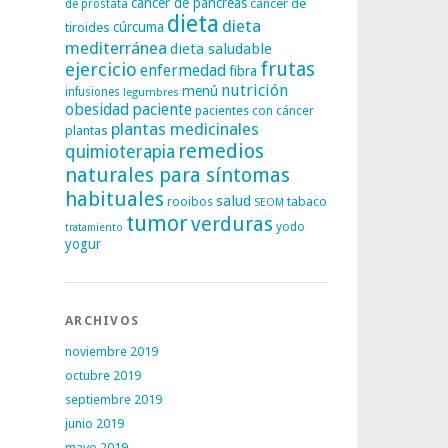
cáncer de páncreas
cáncer de
de próstata
dieta
dieta
tiroides
cúrcuma
mediterránea
dieta saludable
frutas
ejercicio
enfermedad
fibra
nutrición
menú
infusiones
legumbres
obesidad
paciente
pacientes con cáncer
plantas medicinales
plantas
remedios
quimioterapia
naturales para síntomas
habituales
salud
rooibos
tabaco
SEOM
tumor
verduras
yodo
tratamiento
yogur
ARCHIVOS
noviembre 2019
octubre 2019
septiembre 2019
junio 2019
mayo 2019