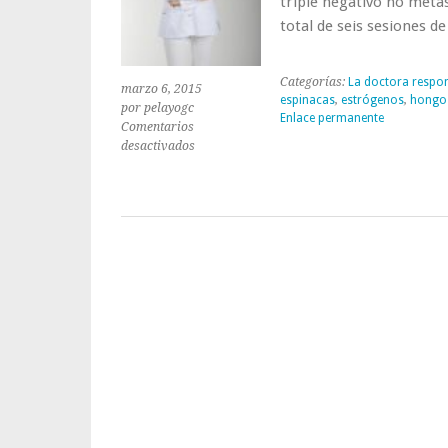
triple negativo no metas
total de seis sesiones 
Categorías:
La doctora respo
marzo 6, 2015
espinacas
,
estrógenos
,
hongo
por pelayogc
Enlace permanente
Comentarios
en
desactivados
Consulta
a
la
doctora:
«Con
mi
tipo
de
tumor,
¿qué
medicamentos
puedo
tomar
para
la