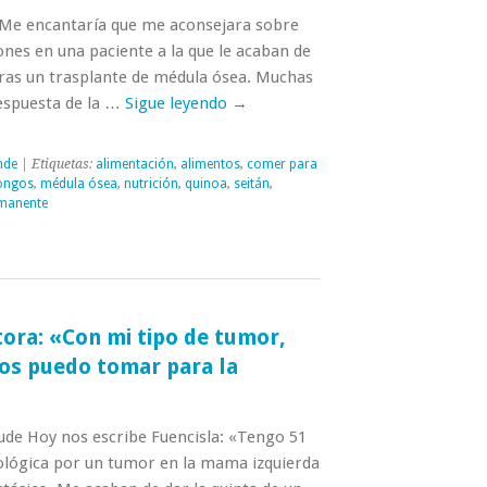
«Me encantaría que me aconsejara sobre
nes en una paciente a la que le acaban de
 tras un trasplante de médula ósea. Muchas
Respuesta de la …
Sigue leyendo
→
nde
| Etiquetas:
alimentación
,
alimentos
,
comer para
ongos
,
médula ósea
,
nutrición
,
quinoa
,
seitán
,
rmanente
tora: «Con mi tipo de tumor,
s puedo tomar para la
de Hoy nos escribe Fuencisla: «Tengo 51
ológica por un tumor en la mama izquierda