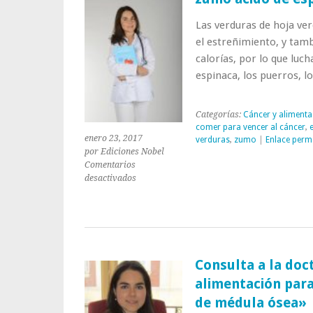
Las verduras de hoja ver
el estreñimiento, y tam
calorías, por lo que luch
espinaca, los puerros, 
Categorías:
Cáncer y alimenta
comer para vencer al cáncer
,
enero 23, 2017
verduras
,
zumo
|
Enlace perm
por Ediciones Nobel
Comentarios
en
desactivados
5ª
receta
de
zumos
para
enfermos
Consulta a la doc
de
alimentación para
cáncer:
zumo
de médula ósea»
ácido