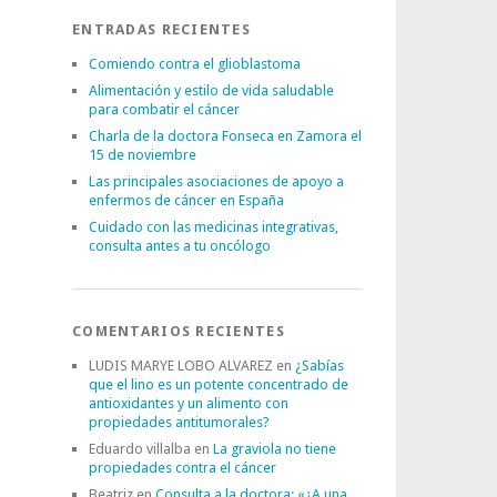
ENTRADAS RECIENTES
Comiendo contra el glioblastoma
Alimentación y estilo de vida saludable
para combatir el cáncer
Charla de la doctora Fonseca en Zamora el
15 de noviembre
Las principales asociaciones de apoyo a
enfermos de cáncer en España
Cuidado con las medicinas integrativas,
consulta antes a tu oncólogo
COMENTARIOS RECIENTES
LUDIS MARYE LOBO ALVAREZ
en
¿Sabías
que el lino es un potente concentrado de
antioxidantes y un alimento con
propiedades antitumorales?
Eduardo villalba
en
La graviola no tiene
propiedades contra el cáncer
Beatriz
en
Consulta a la doctora: «¿A una