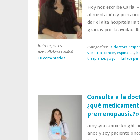
de
Hoy nos escribe Carla: 
espinacas
alimentación y precaucio
dar el alta hospitalaria
gracias por la ayuda». 
julio 11, 2016
Categorías:
La doctora respo
por Ediciones Nobel
vencer al cáncer
,
espinacas
,
h
10 comentarios
trasplante
,
yogur
|
Enlace pe
Consulta a la doc
¿qué medicamento
premenopausia?»
amysynn annie knight nu
años y soy paciente onc