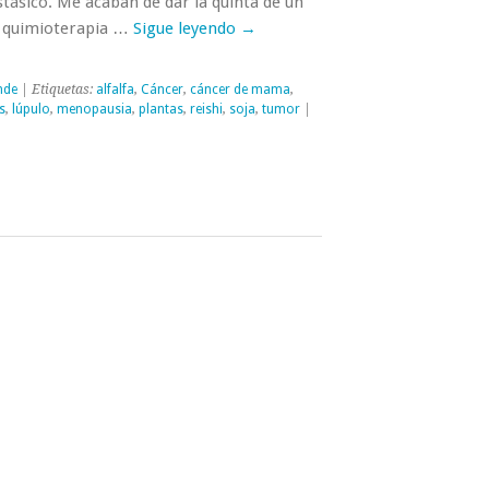
tásico. Me acaban de dar la quinta de un
de quimioterapia …
Sigue leyendo
→
nde
| Etiquetas:
alfalfa
,
Cáncer
,
cáncer de mama
,
s
,
lúpulo
,
menopausia
,
plantas
,
reishi
,
soja
,
tumor
|