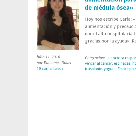
de médula ósea»
Hoy nos escribe Carla: 
alimentación y precaucio
dar el alta hospitalaria
gracias por la ayuda». 
julio 11, 2016
Categorías:
La doctora respo
por Ediciones Nobel
vencer al cáncer
,
espinacas
,
h
10 comentarios
trasplante
,
yogur
|
Enlace pe