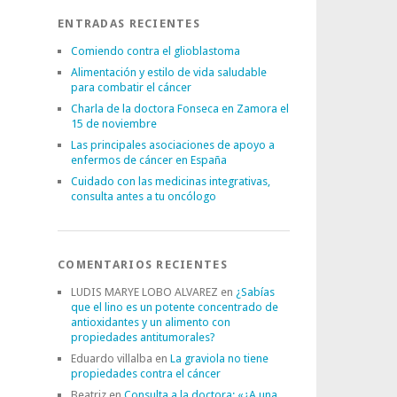
ENTRADAS RECIENTES
Comiendo contra el glioblastoma
Alimentación y estilo de vida saludable
para combatir el cáncer
Charla de la doctora Fonseca en Zamora el
15 de noviembre
Las principales asociaciones de apoyo a
enfermos de cáncer en España
Cuidado con las medicinas integrativas,
consulta antes a tu oncólogo
COMENTARIOS RECIENTES
LUDIS MARYE LOBO ALVAREZ
en
¿Sabías
que el lino es un potente concentrado de
antioxidantes y un alimento con
propiedades antitumorales?
Eduardo villalba
en
La graviola no tiene
propiedades contra el cáncer
Beatriz
en
Consulta a la doctora: «¿A una