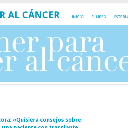
R AL CÁNCER
INICIO
EL LIBRO
ESTE B
tora: «Quisiera consejos sobre
 una paciente con trasplante