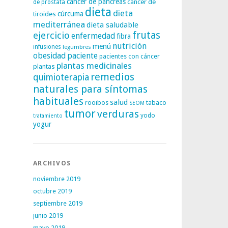
cáncer de páncreas
cáncer de
de próstata
dieta
dieta
tiroides
cúrcuma
mediterránea
dieta saludable
frutas
ejercicio
enfermedad
fibra
nutrición
menú
infusiones
legumbres
obesidad
paciente
pacientes con cáncer
plantas medicinales
plantas
remedios
quimioterapia
naturales para síntomas
habituales
salud
rooibos
tabaco
SEOM
tumor
verduras
yodo
tratamiento
yogur
ARCHIVOS
noviembre 2019
octubre 2019
septiembre 2019
junio 2019
mayo 2019