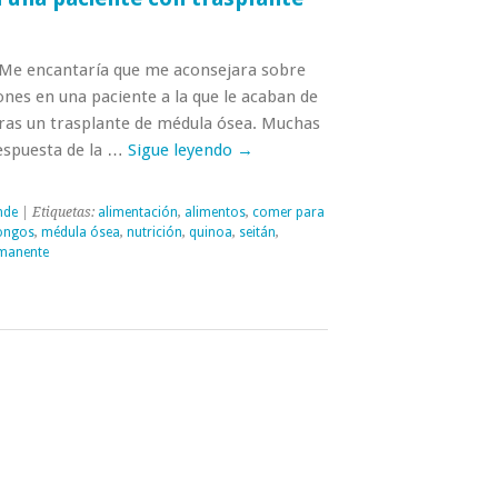
«Me encantaría que me aconsejara sobre
nes en una paciente a la que le acaban de
 tras un trasplante de médula ósea. Muchas
Respuesta de la …
Sigue leyendo
→
nde
| Etiquetas:
alimentación
,
alimentos
,
comer para
ongos
,
médula ósea
,
nutrición
,
quinoa
,
seitán
,
rmanente