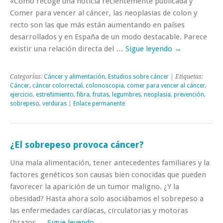
«Como recoge una noticia recientemente publicada y
Comer para vencer al cáncer, las neoplasias de colon y
recto son las que más están aumentando en países
desarrollados y en España de un modo destacable. Parece
existir una relación directa del …
Sigue leyendo
→
Categorías:
Cáncer y alimentación
,
Estudios sobre cáncer
| Etiquetas:
Cáncer
,
cáncer colorrectal
,
colonoscopia
,
comer para vencer al cáncer
,
ejercicio
,
estreñimiento
,
fibra
,
frutas
,
legumbres
,
neoplasia
,
prevención
,
sobrepeso
,
verduras
|
Enlace permanente
¿El sobrepeso provoca cáncer?
Una mala alimentación, tener antecedentes familiares y la
factores genéticos son causas bien conocidas que pueden
favorecer la aparición de un tumor maligno. ¿Y la
obesidad? Hasta ahora solo asociábamos el sobrepeso a
las enfermedades cardíacas, circulatorias y motoras
(brazos …
Sigue leyendo
→