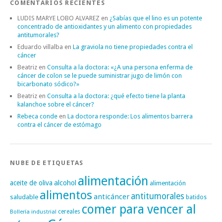
COMENTARIOS RECIENTES
LUDIS MARYE LOBO ALVAREZ
en
¿Sabías que el lino es un potente
concentrado de antioxidantes y un alimento con propiedades
antitumorales?
Eduardo villalba
en
La graviola no tiene propiedades contra el
cáncer
Beatriz
en
Consulta a la doctora: «¿A una persona enferma de
cáncer de colon se le puede suministrar jugo de limón con
bicarbonato sódico?»
Beatriz
en
Consulta a la doctora: ¿qué efecto tiene la planta
kalanchoe sobre el cáncer?
Rebeca conde
en
La doctora responde: Los alimentos barrera
contra el cáncer de estómago
NUBE DE ETIQUETAS
alimentación
alcohol
aceite de oliva
alimentación
alimentos
antitumorales
anticáncer
saludable
batidos
comer para vencer al
cereales
Bollería industrial