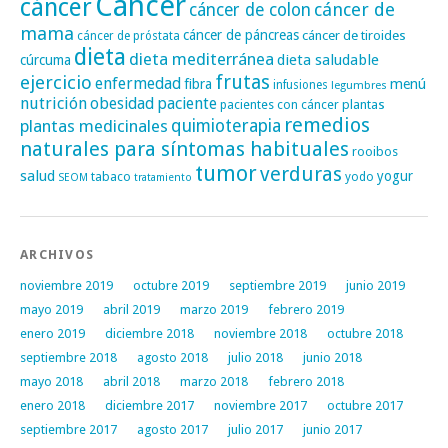
Cáncer
cáncer
cáncer de
cáncer de colon
mama
cáncer de páncreas
cáncer de tiroides
cáncer de próstata
dieta
dieta mediterránea
dieta saludable
cúrcuma
frutas
ejercicio
enfermedad
fibra
menú
infusiones
legumbres
nutrición
obesidad
paciente
pacientes con cáncer
plantas
remedios
plantas medicinales
quimioterapia
naturales para síntomas habituales
rooibos
tumor
verduras
salud
yogur
tabaco
yodo
SEOM
tratamiento
ARCHIVOS
noviembre 2019
octubre 2019
septiembre 2019
junio 2019
mayo 2019
abril 2019
marzo 2019
febrero 2019
enero 2019
diciembre 2018
noviembre 2018
octubre 2018
septiembre 2018
agosto 2018
julio 2018
junio 2018
mayo 2018
abril 2018
marzo 2018
febrero 2018
enero 2018
diciembre 2017
noviembre 2017
octubre 2017
septiembre 2017
agosto 2017
julio 2017
junio 2017