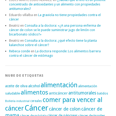
concentrado de antioxidantes y un alimento con propiedades
antitumorales?
Eduardo villalba
en
La graviola no tiene propiedades contra el
cáncer
Beatriz
en
Consulta a la doctora: «¿A una persona enferma de
cáncer de colon se le puede suministrar jugo de limón con
bicarbonato sódico?»
Beatriz
en
Consulta a la doctora: ¿qué efecto tiene la planta
kalanchoe sobre el cáncer?
Rebeca conde
en
La doctora responde: Los alimentos barrera
contra el cáncer de estómago
NUBE DE ETIQUETAS
alimentación
alcohol
aceite de oliva
alimentación
alimentos
antitumorales
anticáncer
saludable
batidos
comer para vencer al
cereales
Bollería industrial
Cáncer
cáncer
cáncer de
cáncer de colon
mama
cáncer de páncreas
cáncer de tiroides
cáncer de próstata