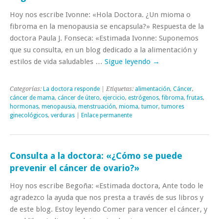
Hoy nos escribe Ivonne: «Hola Doctora. ¿Un mioma o
fibroma en la menopausia se encapsula?» Respuesta de la
doctora Paula J. Fonseca: «Estimada Ivonne: Suponemos
que su consulta, en un blog dedicado a la alimentación y
estilos de vida saludables …
Sigue leyendo
→
Categorías:
La doctora responde
| Etiquetas:
alimentación
,
Cáncer
,
cáncer de mama
,
cáncer de útero
,
ejercicio
,
estrógenos
,
fibroma
,
frutas
,
hormonas
,
menopausia
,
menstruación
,
mioma
,
tumor
,
tumores
ginecológicos
,
verduras
|
Enlace permanente
Consulta a la doctora: «¿Cómo se puede
prevenir el cáncer de ovario?»
Hoy nos escribe Begoña: «Estimada doctora, Ante todo le
agradezco la ayuda que nos presta a través de sus libros y
de este blog. Estoy leyendo Comer para vencer el cáncer, y