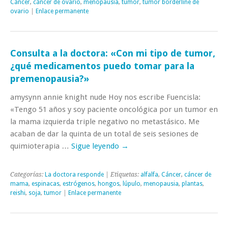
Cáncer
,
cáncer de ovario
,
menopausia
,
tumor
,
tumor borderline de
ovario
|
Enlace permanente
Consulta a la doctora: «Con mi tipo de tumor,
¿qué medicamentos puedo tomar para la
premenopausia?»
amysynn annie knight nude Hoy nos escribe Fuencisla:
«Tengo 51 años y soy paciente oncológica por un tumor en
la mama izquierda triple negativo no metastásico. Me
acaban de dar la quinta de un total de seis sesiones de
quimioterapia …
Sigue leyendo
→
Categorías:
La doctora responde
| Etiquetas:
alfalfa
,
Cáncer
,
cáncer de
mama
,
espinacas
,
estrógenos
,
hongos
,
lúpulo
,
menopausia
,
plantas
,
reishi
,
soja
,
tumor
|
Enlace permanente