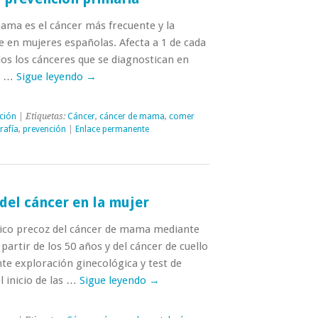
ma es el cáncer más frecuente y la
 en mujeres españolas. Afecta a 1 de cada
os los cánceres que se diagnostican en
y …
Sigue leyendo
→
ción
| Etiquetas:
Cáncer
,
cáncer de mama
,
comer
afía
,
prevención
|
Enlace permanente
del cáncer en la mujer
tico precoz del cáncer de mama mediante
artir de los 50 años y del cáncer de cuello
te exploración ginecológica y test de
l inicio de las …
Sigue leyendo
→