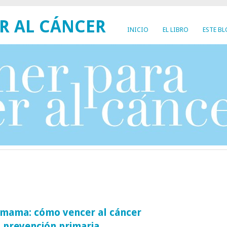
R AL CÁNCER
INICIO
EL LIBRO
ESTE B
e mama: cómo vencer al cáncer
 prevención primaria