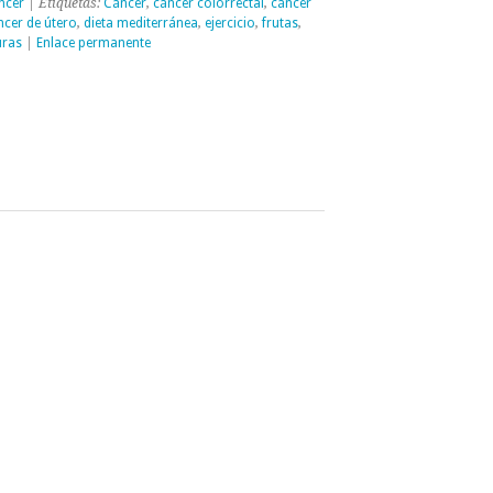
ncer
| Etiquetas:
Cáncer
,
cáncer colorrectal
,
cáncer
ncer de útero
,
dieta mediterránea
,
ejercicio
,
frutas
,
uras
|
Enlace permanente