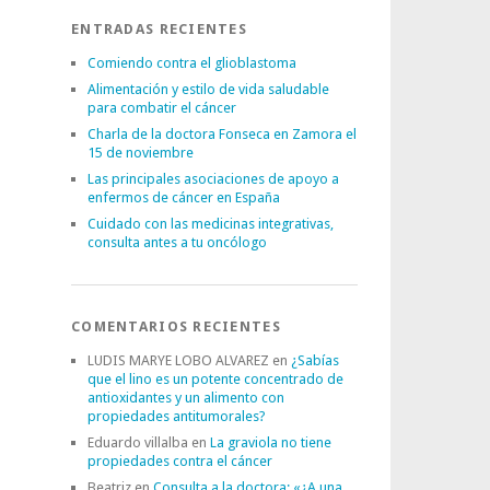
ENTRADAS RECIENTES
Comiendo contra el glioblastoma
Alimentación y estilo de vida saludable
para combatir el cáncer
Charla de la doctora Fonseca en Zamora el
15 de noviembre
Las principales asociaciones de apoyo a
enfermos de cáncer en España
Cuidado con las medicinas integrativas,
consulta antes a tu oncólogo
COMENTARIOS RECIENTES
LUDIS MARYE LOBO ALVAREZ
en
¿Sabías
que el lino es un potente concentrado de
antioxidantes y un alimento con
propiedades antitumorales?
Eduardo villalba
en
La graviola no tiene
propiedades contra el cáncer
Beatriz
en
Consulta a la doctora: «¿A una