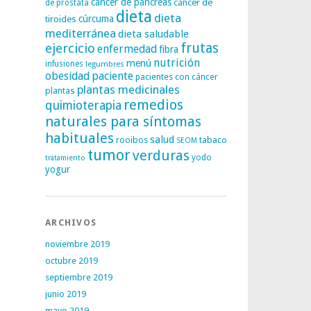
cáncer de páncreas
cáncer de
de próstata
dieta
dieta
tiroides
cúrcuma
mediterránea
dieta saludable
frutas
ejercicio
enfermedad
fibra
nutrición
menú
infusiones
legumbres
obesidad
paciente
pacientes con cáncer
plantas medicinales
plantas
remedios
quimioterapia
naturales para síntomas
habituales
salud
rooibos
tabaco
SEOM
tumor
verduras
yodo
tratamiento
yogur
ARCHIVOS
noviembre 2019
octubre 2019
septiembre 2019
junio 2019
mayo 2019