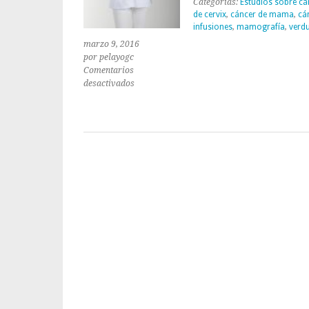
Categorías:
Estudios sobre cá
de cervix
,
cáncer de mama
,
cá
infusiones
,
mamografía
,
verd
marzo 9, 2016
por pelayogc
Comentarios
en
desactivados
Detección
precoz
del
cáncer
en
la
mujer