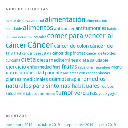
NUBE DE ETIQUETAS
alimentación
alcohol
aceite de oliva
alimentación
alimentos
antitumorales
anticáncer
saludable
batidos
comer para vencer al
cereales
Bollería industrial
Cáncer
cáncer
cáncer de
cáncer de colon
mama
cáncer de páncreas
cáncer de tiroides
cáncer de próstata
dieta
dieta mediterránea
dieta saludable
cúrcuma
frutas
ejercicio
enfermedad
fibra
menú
infusiones
legumbres
nutrición
obesidad
paciente
pacientes con cáncer
plantas
remedios
plantas medicinales
quimioterapia
naturales para síntomas habituales
rooibos
tumor
verduras
salud
yogur
tabaco
yodo
SEOM
tratamiento
ARCHIVOS
noviembre 2019
octubre 2019
septiembre 2019
junio 2019