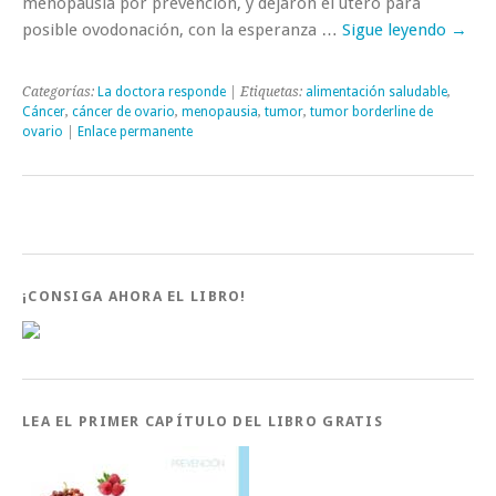
menopausia por prevención, y dejaron el útero para
posible ovodonación, con la esperanza …
Sigue leyendo
→
Categorías:
La doctora responde
| Etiquetas:
alimentación saludable
,
Cáncer
,
cáncer de ovario
,
menopausia
,
tumor
,
tumor borderline de
ovario
|
Enlace permanente
¡CONSIGA AHORA EL LIBRO!
LEA EL PRIMER CAPÍTULO DEL LIBRO GRATIS