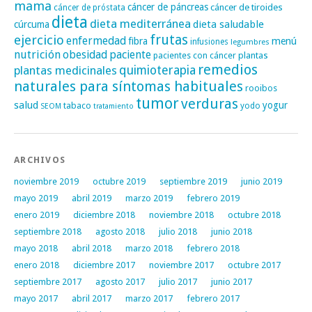
mama
cáncer de páncreas
cáncer de tiroides
cáncer de próstata
dieta
dieta mediterránea
dieta saludable
cúrcuma
frutas
ejercicio
enfermedad
fibra
menú
infusiones
legumbres
nutrición
obesidad
paciente
pacientes con cáncer
plantas
remedios
plantas medicinales
quimioterapia
naturales para síntomas habituales
rooibos
tumor
verduras
salud
yogur
tabaco
yodo
SEOM
tratamiento
ARCHIVOS
noviembre 2019
octubre 2019
septiembre 2019
junio 2019
mayo 2019
abril 2019
marzo 2019
febrero 2019
enero 2019
diciembre 2018
noviembre 2018
octubre 2018
septiembre 2018
agosto 2018
julio 2018
junio 2018
mayo 2018
abril 2018
marzo 2018
febrero 2018
enero 2018
diciembre 2017
noviembre 2017
octubre 2017
septiembre 2017
agosto 2017
julio 2017
junio 2017
mayo 2017
abril 2017
marzo 2017
febrero 2017