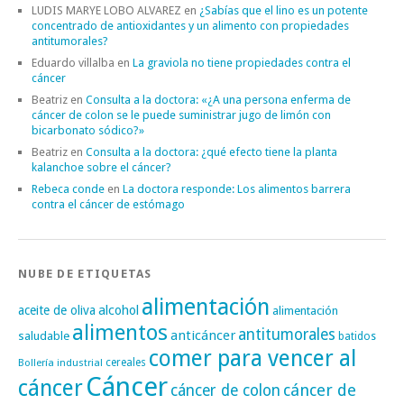
LUDIS MARYE LOBO ALVAREZ
en
¿Sabías que el lino es un potente
concentrado de antioxidantes y un alimento con propiedades
antitumorales?
Eduardo villalba
en
La graviola no tiene propiedades contra el
cáncer
Beatriz
en
Consulta a la doctora: «¿A una persona enferma de
cáncer de colon se le puede suministrar jugo de limón con
bicarbonato sódico?»
Beatriz
en
Consulta a la doctora: ¿qué efecto tiene la planta
kalanchoe sobre el cáncer?
Rebeca conde
en
La doctora responde: Los alimentos barrera
contra el cáncer de estómago
NUBE DE ETIQUETAS
alimentación
alcohol
aceite de oliva
alimentación
alimentos
antitumorales
anticáncer
saludable
batidos
comer para vencer al
cereales
Bollería industrial
Cáncer
cáncer
cáncer de
cáncer de colon