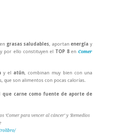
 en
grasas saludables
, aportan
energía
y
y por ello constituyen el
TOP 8
en
Comer
n
y el
atún
, combinan muy bien con una
s, que son alimentos con pocas calorías.
l que carne como fuente de aporte de
os ‘Comer para vencer al cáncer’ y ‘Remedios
e
rolibro/