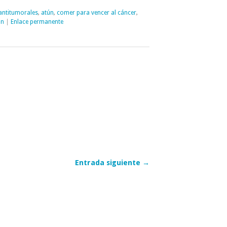
antitumorales
,
atún
,
comer para vencer al cáncer
,
ón
|
Enlace permanente
Entrada siguiente →