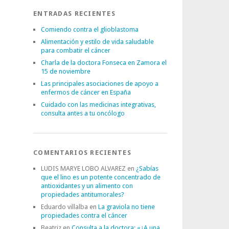
ENTRADAS RECIENTES
Comiendo contra el glioblastoma
Alimentación y estilo de vida saludable
para combatir el cáncer
Charla de la doctora Fonseca en Zamora el
15 de noviembre
Las principales asociaciones de apoyo a
enfermos de cáncer en España
Cuidado con las medicinas integrativas,
consulta antes a tu oncólogo
COMENTARIOS RECIENTES
LUDIS MARYE LOBO ALVAREZ
en
¿Sabías
que el lino es un potente concentrado de
antioxidantes y un alimento con
propiedades antitumorales?
Eduardo villalba
en
La graviola no tiene
propiedades contra el cáncer
Beatriz
en
Consulta a la doctora: «¿A una