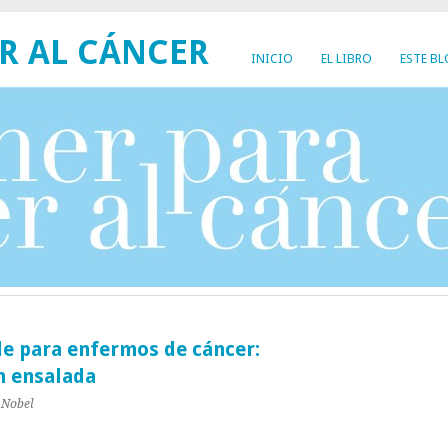
R AL CÁNCER
INICIO
EL LIBRO
ESTE B
le para enfermos de cáncer:
n ensalada
 Nobel