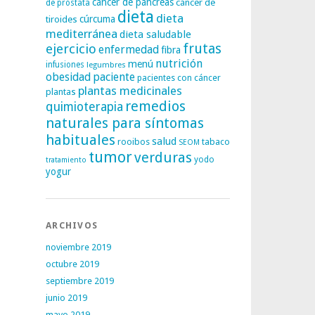
cáncer de páncreas
cáncer de
de próstata
dieta
dieta
tiroides
cúrcuma
mediterránea
dieta saludable
frutas
ejercicio
enfermedad
fibra
nutrición
menú
infusiones
legumbres
obesidad
paciente
pacientes con cáncer
plantas medicinales
plantas
remedios
quimioterapia
naturales para síntomas
habituales
salud
rooibos
tabaco
SEOM
tumor
verduras
yodo
tratamiento
yogur
ARCHIVOS
noviembre 2019
octubre 2019
septiembre 2019
junio 2019
mayo 2019