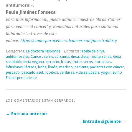
antitumoral».
Paula Jiménez Fonseca
Para más información, puede adquirir nuestros libros ‘Comer
para vencer al cáncer’ y ‘Remedios naturales para síntomas
habituales’ a través de este
enlace:
https://comerparavenceralcancer.com/nuestrolibro/
Categorías:
La doctora responde
| Etiquetas:
aceite de oliva
,
antitumorales
,
Cáncer
,
carne
,
cúrcuma
,
dieta
,
dieta mediterránea
,
dieta
saludable
,
dieta vegana
,
ejercicio
,
frutas
,
frutos secos
,
hortalizas
,
infusiones
,
lácteos
,
leche
,
limón
,
marisco
,
paciente
,
pacientes con cáncer
,
pescado
,
pescado azul
,
rooibos
,
verduras
,
vida saludable
,
yogur
,
zumo
|
Enlace permanente
LOS COMENTARIOS ESTÁN CERRADOS.
← Entrada anterior
Entrada siguiente →