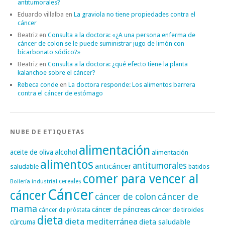
antitumorales?
Eduardo villalba
en
La graviola no tiene propiedades contra el
cáncer
Beatriz
en
Consulta a la doctora: «¿A una persona enferma de
cáncer de colon se le puede suministrar jugo de limón con
bicarbonato sódico?»
Beatriz
en
Consulta a la doctora: ¿qué efecto tiene la planta
kalanchoe sobre el cáncer?
Rebeca conde
en
La doctora responde: Los alimentos barrera
contra el cáncer de estómago
NUBE DE ETIQUETAS
alimentación
alcohol
aceite de oliva
alimentación
alimentos
antitumorales
anticáncer
saludable
batidos
comer para vencer al
cereales
Bollería industrial
Cáncer
cáncer
cáncer de
cáncer de colon
mama
cáncer de páncreas
cáncer de tiroides
cáncer de próstata
dieta
dieta mediterránea
dieta saludable
cúrcuma