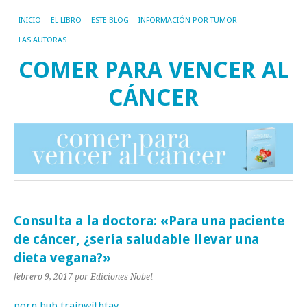
INICIO
EL LIBRO
ESTE BLOG
INFORMACIÓN POR TUMOR
LAS AUTORAS
COMER PARA VENCER AL
CÁNCER
Consulta a la doctora: «Para una paciente
de cáncer, ¿sería saludable llevar una
dieta vegana?»
febrero 9, 2017
por Ediciones Nobel
porn hub trainwithtay