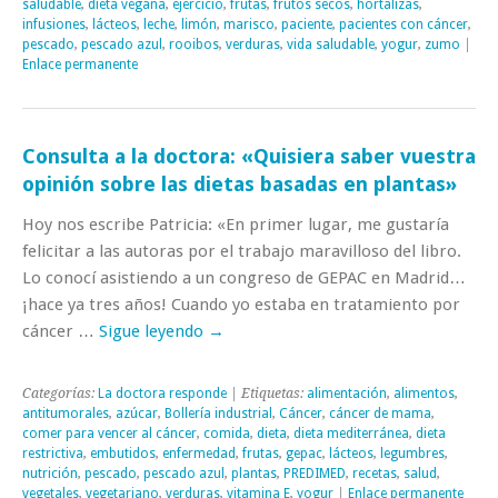
saludable
,
dieta vegana
,
ejercicio
,
frutas
,
frutos secos
,
hortalizas
,
infusiones
,
lácteos
,
leche
,
limón
,
marisco
,
paciente
,
pacientes con cáncer
,
pescado
,
pescado azul
,
rooibos
,
verduras
,
vida saludable
,
yogur
,
zumo
|
Enlace permanente
Consulta a la doctora: «Quisiera saber vuestra
opinión sobre las dietas basadas en plantas»
Hoy nos escribe Patricia: «En primer lugar, me gustaría
felicitar a las autoras por el trabajo maravilloso del libro.
Lo conocí asistiendo a un congreso de GEPAC en Madrid…
¡hace ya tres años! Cuando yo estaba en tratamiento por
cáncer …
Sigue leyendo
→
Categorías:
La doctora responde
| Etiquetas:
alimentación
,
alimentos
,
antitumorales
,
azúcar
,
Bollería industrial
,
Cáncer
,
cáncer de mama
,
comer para vencer al cáncer
,
comida
,
dieta
,
dieta mediterránea
,
dieta
restrictiva
,
embutidos
,
enfermedad
,
frutas
,
gepac
,
lácteos
,
legumbres
,
nutrición
,
pescado
,
pescado azul
,
plantas
,
PREDIMED
,
recetas
,
salud
,
vegetales
,
vegetariano
,
verduras
,
vitamina E
,
yogur
|
Enlace permanente