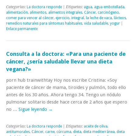
Categorías:
La doctora responde
| Etiquetas:
agua
,
agua embotellada
,
alimentación
,
alimentos
,
alimentos integrales
,
Cáncer
,
carcinógeno
,
comer para vencer al cáncer
,
ejercicio
,
integral
,
la leche de vaca
,
lácteos
,
remedios naturales para síntomas habituales
,
vida saludable
,
yogur
|
Enlace permanente
Consulta a la doctora: «Para una paciente de
cáncer, ¿sería saludable llevar una dieta
vegana?»
porn hub trainwithtay Hoy nos escribe Cristina: «Soy
paciente de cáncer de mama, tiroides y pulmón, todo ello
antes de los 30 años. Ahora tengo 34. Tengo un nódulo
pulmonar solitario desde hace cerca de 2 años que espero
no …
Sigue leyendo
→
Categorías:
La doctora responde
| Etiquetas:
aceite de oliva
,
antitumorales
,
Cáncer
,
carne
,
cúrcuma
,
dieta
,
dieta mediterránea
,
dieta