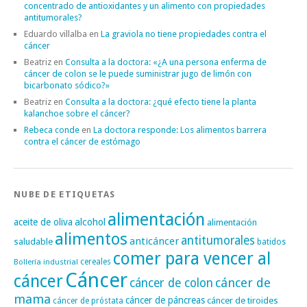
concentrado de antioxidantes y un alimento con propiedades
antitumorales?
Eduardo villalba
en
La graviola no tiene propiedades contra el
cáncer
Beatriz
en
Consulta a la doctora: «¿A una persona enferma de
cáncer de colon se le puede suministrar jugo de limón con
bicarbonato sódico?»
Beatriz
en
Consulta a la doctora: ¿qué efecto tiene la planta
kalanchoe sobre el cáncer?
Rebeca conde
en
La doctora responde: Los alimentos barrera
contra el cáncer de estómago
NUBE DE ETIQUETAS
alimentación
alcohol
aceite de oliva
alimentación
alimentos
antitumorales
anticáncer
saludable
batidos
comer para vencer al
cereales
Bollería industrial
Cáncer
cáncer
cáncer de
cáncer de colon
mama
cáncer de páncreas
cáncer de tiroides
cáncer de próstata