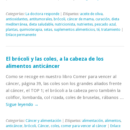
Categorías:
La doctora responde
| Etiquetas:
aceite de oliva
,
antioxidantes
,
antitumorales
,
brócoli
,
cáncer de mama
,
curación
,
dieta
mediterránea
,
dieta saludable
,
nutricionista
,
nutrientes
,
pescado azul
,
plantas
,
quimioterapia
,
setas
,
suplementos alimenticios
,
té
,
tratamiento
|
Enlace permanente
El brócoli y las coles, a la cabeza de los
alimentos anticáncer
Como se recoge en nuestro libro Comer para vencer al
cáncer, página 39, las coles son los grandes aliados frente
al cáncer, el TOP 1; el brócoli a la cabeza pero también la
coliflor, lombarda, col rizada, coles de bruselas, rábanos …
Sigue leyendo
→
Categorías:
Cáncer y alimentación
| Etiquetas:
alimentación
,
alimentos
,
anticáncer
,
brócoli
,
Cáncer
,
coles
,
comer para vencer al cáncer
|
Enlace