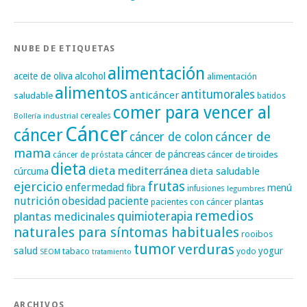
NUBE DE ETIQUETAS
alimentación
alcohol
aceite de oliva
alimentación
alimentos
antitumorales
anticáncer
saludable
batidos
comer para vencer al
cereales
Bollería industrial
Cáncer
cáncer
cáncer de
cáncer de colon
mama
cáncer de páncreas
cáncer de tiroides
cáncer de próstata
dieta
dieta mediterránea
dieta saludable
cúrcuma
frutas
ejercicio
enfermedad
fibra
menú
infusiones
legumbres
nutrición
obesidad
paciente
pacientes con cáncer
plantas
remedios
plantas medicinales
quimioterapia
naturales para síntomas habituales
rooibos
tumor
verduras
salud
yogur
tabaco
yodo
SEOM
tratamiento
ARCHIVOS