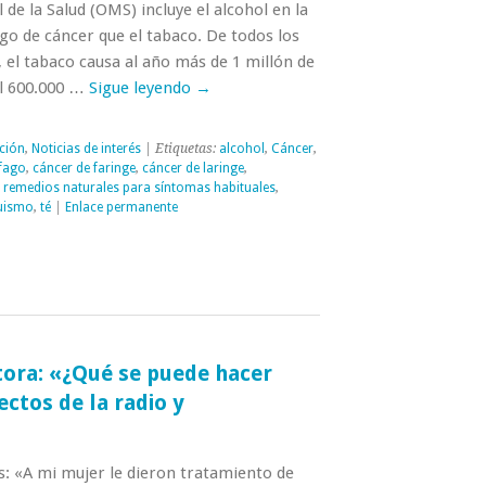
de la Salud (OMS) incluye el alcohol en la
go de cáncer que el tabaco. De todos los
 el tabaco causa al año más de 1 millón de
ol 600.000 …
Sigue leyendo
→
ción
,
Noticias de interés
| Etiquetas:
alcohol
,
Cáncer
,
fago
,
cáncer de faringe
,
cáncer de laringe
,
,
remedios naturales para síntomas habituales
,
uismo
,
té
|
Enlace permanente
tora: «¿Qué se puede hacer
fectos de la radio y
s: «A mi mujer le dieron tratamiento de