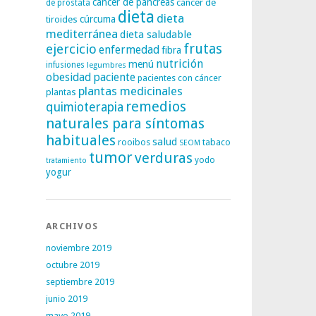
cáncer de páncreas
cáncer de
de próstata
dieta
dieta
tiroides
cúrcuma
mediterránea
dieta saludable
frutas
ejercicio
enfermedad
fibra
nutrición
menú
infusiones
legumbres
obesidad
paciente
pacientes con cáncer
plantas medicinales
plantas
remedios
quimioterapia
naturales para síntomas
habituales
salud
rooibos
tabaco
SEOM
tumor
verduras
yodo
tratamiento
yogur
ARCHIVOS
noviembre 2019
octubre 2019
septiembre 2019
junio 2019
mayo 2019