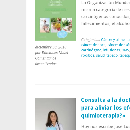
La Organización Mundial 
misma categoría de ries
carcinógenos conocidos,
fallecimientos, el alcoh
Categorías:
Cáncer y alimenta
cáncer de boca
,
cáncer de esó
diciembre 30, 2016
carcinógeno
,
infusiones
,
OMS
por Ediciones Nobel
rooibos
,
salud
,
tabaco
,
tabaq
Comentarios
en
desactivados
Alcohol:
¿Se
puede
consumir
en
Navidad?
Consulta a la doc
para aliviar los e
quimioterapia?»
Hoy nos escribe José Lui