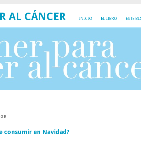
R AL CÁNCER
INICIO
EL LIBRO
ESTE B
NGE
de consumir en Navidad?