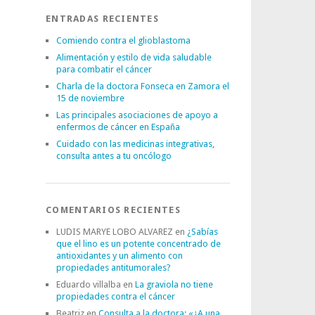
ENTRADAS RECIENTES
Comiendo contra el glioblastoma
Alimentación y estilo de vida saludable
para combatir el cáncer
Charla de la doctora Fonseca en Zamora el
15 de noviembre
Las principales asociaciones de apoyo a
enfermos de cáncer en España
Cuidado con las medicinas integrativas,
consulta antes a tu oncólogo
COMENTARIOS RECIENTES
LUDIS MARYE LOBO ALVAREZ
en
¿Sabías
que el lino es un potente concentrado de
antioxidantes y un alimento con
propiedades antitumorales?
Eduardo villalba
en
La graviola no tiene
propiedades contra el cáncer
Beatriz
en
Consulta a la doctora: «¿A una