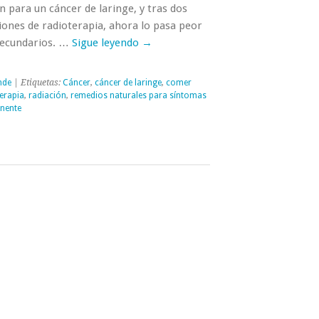
n para un cáncer de laringe, y tras dos
siones de radioterapia, ahora lo pasa peor
 secundarios. …
Sigue leyendo
→
nde
| Etiquetas:
Cáncer
,
cáncer de laringe
,
comer
erapia
,
radiación
,
remedios naturales para síntomas
nente